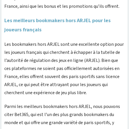
France, ainsi que les bonus et les promotions qu’ils offrent.
Les meilleurs bookmakers hors ARJEL pour les
joueurs français
Les bookmakers hors ARJEL sont une excellente option pour
les joueurs français qui cherchent à échapper à la tutelle de
l’autorité de régulation des jeux en ligne (ARJEL). Bien que
ces plateformes ne soient pas officiellement autorisées en
France, elles offrent souvent des paris sportifs sans licence
ARJEL, ce qui peut être attrayant pour les joueurs qui
cherchent une expérience de jeu plus libre.
Parmi les meilleurs bookmakers hors ARJEL, nous pouvons
citer Bet365, qui est l’un des plus grands bookmakers du
monde et qui offre une grande variété de paris sportifs, y