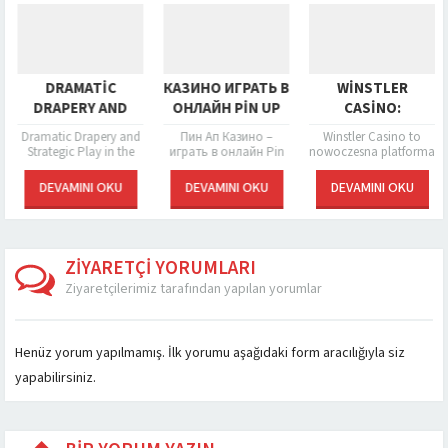
DRAMATIC
КАЗИНО ИГРАТЬ В
WINSTLER
DRAPERY AND
ОНЛАЙН PIN UP
CASINO:
STRATEGIC PLAY
CASINO –
RECENZJE GIER
Dramatic Drapery and
Пин Ап Казино –
Winstler Casino to
IN THE PLINKO
ОФИЦИАЛЬНЫЙ
STOŁOWYCH
Strategic Play in the
играть в онлайн Pin
nowoczesna platforma
GAME DOWNLOAD
Plinko Game
САЙТ.3824
Up Casino –
hazardowa, która
Download Experience
официальный сайт
przyciąga uwagę
EXPERIENCE
DEVAMINI OKU
DEVAMINI OKU
DEVAMINI OKU
Understanding the
graczy dzięki
ИГРАТЬ
Mechanics of Plinko
szerokiemu wyborowi
Содержимое Пин Ап
and its Digital
gier stołowych oraz
Казино –...
Adaptation...
atrakcyjnym bonusom.
Więcej informacji...
ZİYARETÇİ YORUMLARI
Ziyaretçilerimiz tarafından yapılan yorumlar
Henüz yorum yapılmamış. İlk yorumu aşağıdaki form aracılığıyla siz
yapabilirsiniz.