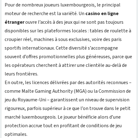
Pour de nombreux joueurs luxembourgeois, le principal
moteur de recherche est la variété. Un
casino en ligne
étranger
ouvre l’accès à des jeux qui ne sont pas toujours
disponibles sur les plateformes locales : tables de roulette à
croupier réel, machines à sous exclusives, voire des paris
sportifs internationaux. Cette diversité s’accompagne
souvent d’offres promotionnelles plus généreuses, parce que
les opérateurs cherchent à attirer une clientèle au-delà de
leurs frontières.
En outre, les licences délivrées par des autorités reconnues –
comme Malte Gaming Authority (MGA) ou la Commission de
jeu du Royaume-Uni – garantissent un niveau de supervision
rigoureux, parfois supérieur à ce que l’on trouve dans le petit
marché luxembourgeois. Le joueur bénéficie alors d’une
protection accrue tout en profitant de conditions de jeu
optimales.