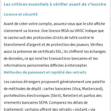
Les critères essentiels à vérifier avant de s’inscrire
Licence et sécurité
Avant de créer votre compte, assurez‑vous que le site affiche
clairement sa licence. Une licence MGA ou UKGC indique que
le casino suit des protocoles stricts de lutte contre le
blanchiment d’argent et de protection des joueurs. Vérifiez
aussi la présence de certificats SSL ; ils chiffrent les échanges
de données, ce qui rend les transactions bancaires et les
informations personnelles difficiles à intercepter.
Méthodes de paiement et rapidité des retraits
Les casinos étrangers proposent généralement une palette
de méthodes de dépôt : cartes bancaires (Visa, Mastercard),
portefeuilles électroniques (Skrill, Neteller) et parfois des
virements bancaires SEPA. Comparez les délais de
traitement : certains offrent des retraits « instant » via