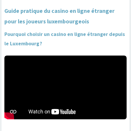
Guide pratique du casino en ligne étranger
pour les joueurs luxembourgeois
Pourquoi choisir un casino en ligne étranger depuis
le Luxembourg ?