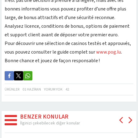
n’est pas une décision à prendre à la légère, mais avec les
bonnes informations vous pouvez profiter d’une offre plus
large, de bonus attractifs et d’une sécurité reconnue.
Analysez licence, conditions de bonus, options de paiement
et support client avant de déposer votre premier euro.
Pour découvrir une sélection de casinos testés et approuvés,
vous pouvez consulter le guide complet sur
www.pog.lu
.
Bonne chance et jouez de façon responsable !
ÜRÜNLER
01 HAZIRAN
YORUM YOK
42
BENZER KONULAR
İlginizi çekebilecek diğer konular