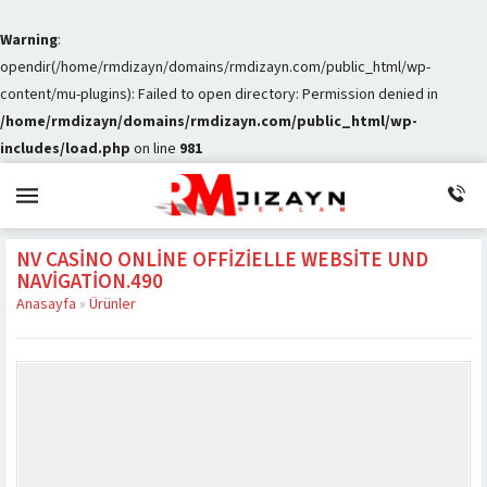
Warning
:
opendir(/home/rmdizayn/domains/rmdizayn.com/public_html/wp-
content/mu-plugins): Failed to open directory: Permission denied in
/home/rmdizayn/domains/rmdizayn.com/public_html/wp-
includes/load.php
on line
981
NV CASINO ONLINE OFFIZIELLE WEBSITE UND
NAVIGATION.490
Anasayfa
»
Ürünler