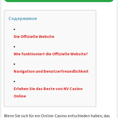
Содержимое
Die Offizielle Website
Wie funktioniert die Offizielle Website?
Navigation und Benutzerfreundlichkeit
Erleben Sie das Beste von NV Casino
Online
Wenn Sie sich für ein Online-Casino entschieden haben, das