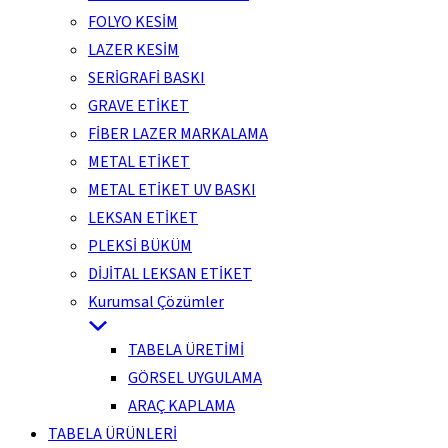
FOLYO KESİM
LAZER KESİM
SERİGRAFİ BASKI
GRAVE ETİKET
FİBER LAZER MARKALAMA
METAL ETİKET
METAL ETİKET UV BASKI
LEKSAN ETİKET
PLEKSİ BÜKÜM
DİJİTAL LEKSAN ETİKET
Kurumsal Çözümler
TABELA ÜRETİMİ
GÖRSEL UYGULAMA
ARAÇ KAPLAMA
TABELA ÜRÜNLERİ