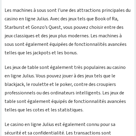
Les machines à sous sont l’une des attractions principales du
casino en ligne Julius. Avec des jeux tels que Book of Ra,
Starburst et Gonzo’s Quest, vous pouvez choisir entre des
jeux classiques et des jeux plus modernes. Les machines à
sous sont également équipées de fonctionnalités avancées
telles que les jackpots et les bonus.
Les jeux de table sont également très populaires au casino
en ligne Julius. Vous pouvez jouer à des jeux tels que le
blackjack, le roulette et le poker, contre des croupiers
professionnels ou des ordinateurs intelligents. Les jeux de
table sont également équipés de fonctionnalités avancées
telles que les cotes et les statistiques.
Le casino en ligne Julius est également connu pour sa
sécurité et sa confidentialité. Les transactions sont