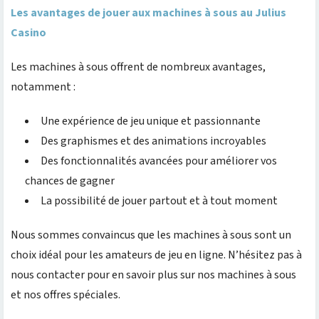
Les avantages de jouer aux machines à sous au Julius
Casino
Les machines à sous offrent de nombreux avantages,
notamment :
Une expérience de jeu unique et passionnante
Des graphismes et des animations incroyables
Des fonctionnalités avancées pour améliorer vos
chances de gagner
La possibilité de jouer partout et à tout moment
Nous sommes convaincus que les machines à sous sont un
choix idéal pour les amateurs de jeu en ligne. N’hésitez pas à
nous contacter pour en savoir plus sur nos machines à sous
et nos offres spéciales.