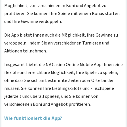
Möglichkeit, von verschiedenen Boni und Angebot zu
profitieren. Sie können Ihre Spiele mit einem Bonus starten
und Ihre Gewinne verdoppeln.
Die App bietet Ihnen auch die Möglichkeit, Ihre Gewinne zu
verdoppeln, indem Sie an verschiedenen Turnieren und
Aktionen teilnehmen.
Insgesamt bietet die NV Casino Online Mobile App Ihnen eine
flexible und erreichbare Möglichkeit, Ihre Spiele zu spielen,
ohne dass Sie sich an bestimmte Zeiten oder Orte binden
müssen. Sie können Ihre Lieblings-Slots und -Tischspiele
jederzeit und überall spielen, und Sie können von
verschiedenen Boni und Angebot profitieren.
Wie funktioniert die App?