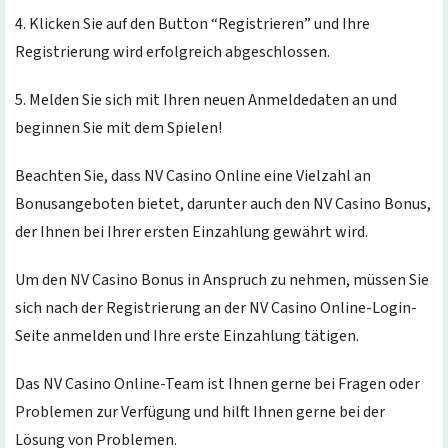
4. Klicken Sie auf den Button “Registrieren” und Ihre
Registrierung wird erfolgreich abgeschlossen.
5. Melden Sie sich mit Ihren neuen Anmeldedaten an und
beginnen Sie mit dem Spielen!
Beachten Sie, dass NV Casino Online eine Vielzahl an
Bonusangeboten bietet, darunter auch den NV Casino Bonus,
der Ihnen bei Ihrer ersten Einzahlung gewährt wird.
Um den NV Casino Bonus in Anspruch zu nehmen, müssen Sie
sich nach der Registrierung an der NV Casino Online-Login-
Seite anmelden und Ihre erste Einzahlung tätigen.
Das NV Casino Online-Team ist Ihnen gerne bei Fragen oder
Problemen zur Verfügung und hilft Ihnen gerne bei der
Lösung von Problemen.