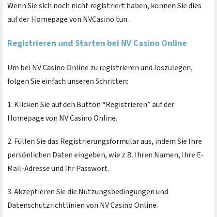
Wenn Sie sich noch nicht registriert haben, können Sie dies
auf der Homepage von NVCasino tun.
Registrieren und Starten bei NV Casino Online
Um bei NV Casino Online zu registrieren und loszulegen,
folgen Sie einfach unseren Schritten:
1. Klicken Sie auf den Button “Registrieren” auf der
Homepage von NV Casino Online.
2. Füllen Sie das Registrierungsformular aus, indem Sie Ihre
persönlichen Daten eingeben, wie z.B. Ihren Namen, Ihre E-
Mail-Adresse und Ihr Passwort.
3. Akzeptieren Sie die Nutzungsbedingungen und
Datenschutzrichtlinien von NV Casino Online.