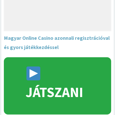
Magyar Online Casino azonnali regisztrációval
és gyors játékkezdéssel
JÁTSZANI