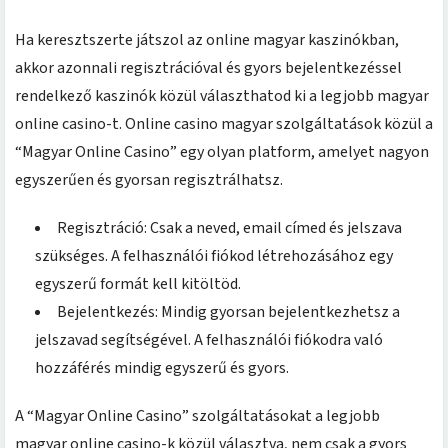
Ha keresztszerte játszol az online magyar kaszinókban,
akkor azonnali regisztrációval és gyors bejelentkezéssel
rendelkező kaszinók közül választhatod ki a legjobb magyar
online casino-t. Online casino magyar szolgáltatások közül a
“Magyar Online Casino” egy olyan platform, amelyet nagyon
egyszerűen és gyorsan regisztrálhatsz.
Regisztráció: Csak a neved, email címed és jelszava
szükséges. A felhasználói fiókod létrehozásához egy
egyszerű formát kell kitöltöd.
Bejelentkezés: Mindig gyorsan bejelentkezhetsz a
jelszavad segítségével. A felhasználói fiókodra való
hozzáférés mindig egyszerű és gyors.
A “Magyar Online Casino” szolgáltatásokat a legjobb
magyar online casino-k közül választva, nem csak a gyors