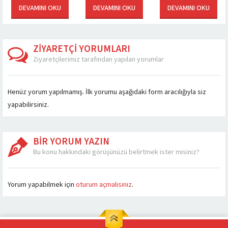
SPIELEN Содержимое
Содержимое Die
krupierami
GRAĆ
DEVAMINI OKU
DEVAMINI OKU
DEVAMINI OKU
Gute
Vorteile von Online
Содержимое Wybór
Auszahlungsquoten bei
Casinos in Österreich
najlepszych kasyn
Online-Casinos Die
Wie man sicheren und
online Wymagania,
besten Online-Casinos
seriösen Online...
które...
mit hohen
ZİYARETÇİ YORUMLARI
Auszahlungen...
Ziyaretçilerimiz tarafından yapılan yorumlar
Henüz yorum yapılmamış. İlk yorumu aşağıdaki form aracılığıyla siz
yapabilirsiniz.
BİR YORUM YAZIN
Bu konu hakkındaki görüşünüzü belirtmek ister misiniz?
Müşteri Temsilcisi
Yorum yapabilmek için
oturum açmalısınız
.