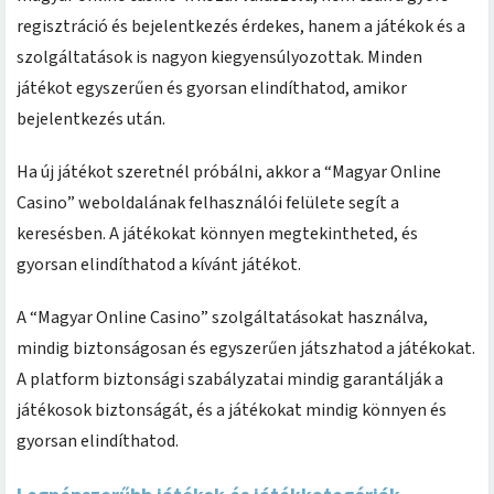
regisztráció és bejelentkezés érdekes, hanem a játékok és a
szolgáltatások is nagyon kiegyensúlyozottak. Minden
játékot egyszerűen és gyorsan elindíthatod, amikor
bejelentkezés után.
Ha új játékot szeretnél próbálni, akkor a “Magyar Online
Casino” weboldalának felhasználói felülete segít a
keresésben. A játékokat könnyen megtekintheted, és
gyorsan elindíthatod a kívánt játékot.
A “Magyar Online Casino” szolgáltatásokat használva,
mindig biztonságosan és egyszerűen játszhatod a játékokat.
A platform biztonsági szabályzatai mindig garantálják a
játékosok biztonságát, és a játékokat mindig könnyen és
gyorsan elindíthatod.