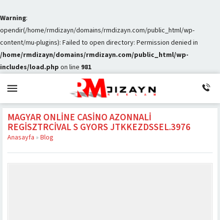
Warning
:
opendir(/home/rmdizayn/domains/rmdizayn.com/public_html/wp-
content/mu-plugins): Failed to open directory: Permission denied in
/home/rmdizayn/domains/rmdizayn.com/public_html/wp-
includes/load.php
on line
981
MAGYAR ONLINE CASINO AZONNALI
REGISZTRCIVAL S GYORS JTKKEZDSSEL.3976
Anasayfa
»
Blog