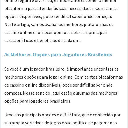
online segura e divertida, é importante escolher a melhor
plataforma para atender às suas necessidades. Com tantas
opções disponíveis, pode ser difícil saber onde começar.
Neste artigo, vamos avaliar as melhores plataformas de
cassino online e fornecer opiniões sobre as principais
características e benefícios de cada uma.
As Melhores Opções para Jogadores Brasileiros
Se você é um jogador brasileiro, é importante encontrar as
melhores opções para jogar online. Com tantas plataformas
de cassino online disponíveis, pode ser difícil saber onde
começar. Nesse sentido, aqui estão algumas das melhores
opções para jogadores brasileiros.
Uma das principais opções é o BitStarz, que é conhecido por
sua ampla variedade de jogos e sua política de pagamento