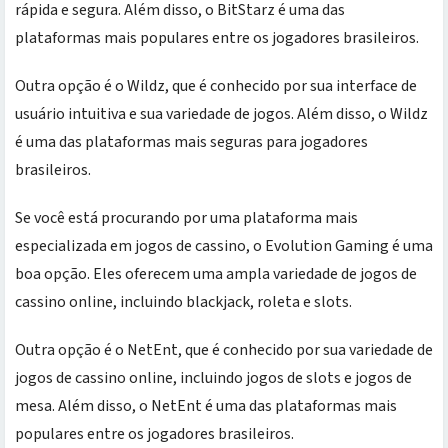
rápida e segura. Além disso, o BitStarz é uma das
plataformas mais populares entre os jogadores brasileiros.
Outra opção é o Wildz, que é conhecido por sua interface de
usuário intuitiva e sua variedade de jogos. Além disso, o Wildz
é uma das plataformas mais seguras para jogadores
brasileiros.
Se você está procurando por uma plataforma mais
especializada em jogos de cassino, o Evolution Gaming é uma
boa opção. Eles oferecem uma ampla variedade de jogos de
cassino online, incluindo blackjack, roleta e slots.
Outra opção é o NetEnt, que é conhecido por sua variedade de
jogos de cassino online, incluindo jogos de slots e jogos de
mesa. Além disso, o NetEnt é uma das plataformas mais
populares entre os jogadores brasileiros.