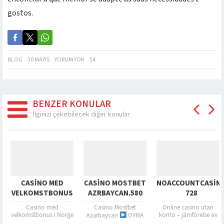
gostos.
BLOG
30 MAYIS
YORUM YOK
54
BENZER KONULAR
İlginizi çekebilecek diğer konular
CASINO MED
CASINO MOSTBET
NOACCOUNTCASINO
VELKOMSTBONUS
AZRBAYCAN.580
728
I NORGE.201 (2)
(2)
Casino med
Casino Mostbet
Online casino utan
velkomstbonus i Norge
konto – jämförelse av
Azərbaycan
OYNA
de bästa alternativen
SPILLE
Содержимое