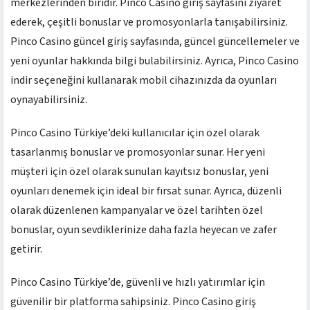
merkezlerinden biridir. Pinco Casino giriş sayfasını ziyaret
ederek, çeşitli bonuslar ve promosyonlarla tanışabilirsiniz.
Pinco Casino güncel giriş sayfasında, güncel güncellemeler ve
yeni oyunlar hakkında bilgi bulabilirsiniz. Ayrıca, Pinco Casino
indir seçeneğini kullanarak mobil cihazınızda da oyunları
oynayabilirsiniz.
Pinco Casino Türkiye’deki kullanıcılar için özel olarak
tasarlanmış bonuslar ve promosyonlar sunar. Her yeni
müşteri için özel olarak sunulan kayıtsız bonuslar, yeni
oyunları denemek için ideal bir fırsat sunar. Ayrıca, düzenli
olarak düzenlenen kampanyalar ve özel tarihten özel
bonuslar, oyun sevdiklerinize daha fazla heyecan ve zafer
getirir.
Pinco Casino Türkiye’de, güvenli ve hızlı yatırımlar için
güvenilir bir platforma sahipsiniz. Pinco Casino giriş