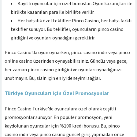
Kayıtlı oyuncular için özel bonuslar: Oyun kazançları ile
birlikte kazanılan para ile birlikte verilir.
Her haftalık özel teklifler: Pinco Casino, her hafta farklı
teklifler sunuyor. Bu teklifler, oyuncuların pinco casino
girdiğini ve oyunları oynadığını gerektirir.
Pinco Casino’da oyun oynarken, pinco casino indir veya pinco
online casino üzerinden oynayabilirsiniz. Gündüz veya gece,
her zaman pinco casino girdiğini ve oyunları oynadığınızı
unutmayın. Bu, sizin için en iyi deneyimi sağlar.
Türkiye Oyuncuları için Özel Promosyonlar
Pinco Casino Türkiye’de oyunculara özel olarak çeşitli
promosyonlar sunuyor. En popüler promosyon, yeni
kaydolunan oyuncular için %100 kredi bonusu. Bu, pinco
casino indir veya pinco casino güncel giriş yapmadan önce