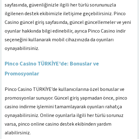
sayfasında, güvenliğinizle ilgili her türlü sorununuzla
ilgilenen destek ekibimizle iletişime geçebilirsiniz. Pinco
Casino güncel giriş sayfasında, güncel güncellemeler ve yeni
oyunlar hakkında bilgi edinebilir, ayrıca Pinco Casino indir
seçeneğini kullanarak mobil cihazınızda da oyunları
oynayabilirsiniz.
Pinco Casino TÜRKİYE’de: Bonuslar ve
Promosyonlar
Pinco Casino TÜRKİYE’de kullanıcılarına özel bonuslar ve
promosyonlar sunuyor. Güncel giriş yapmadan önce, pinco
casino indirme işlemini tamamlayarak oyunları rahatça
oynayabilirsiniz. Online oyunlarla ilgili her türlü sorunuz
varsa, pinco online casino destek ekibinden yardım
alabilirsiniz.