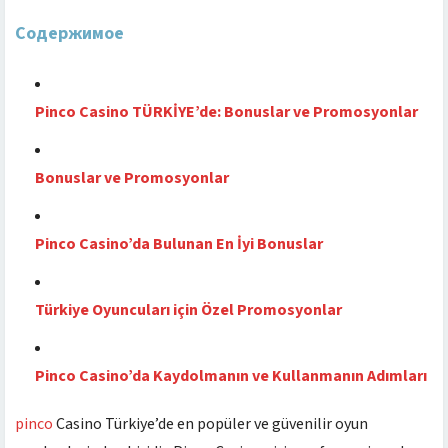
Содержимое
Pinco Casino TÜRKİYE’de: Bonuslar ve Promosyonlar
Bonuslar ve Promosyonlar
Pinco Casino’da Bulunan En İyi Bonuslar
Türkiye Oyuncuları için Özel Promosyonlar
Pinco Casino’da Kaydolmanın ve Kullanmanın Adımları
pinco
Casino Türkiye’de en popüler ve güvenilir oyun