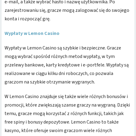
e-mail, a także wybrać hasło i nazwę użytkownika. Po
zarejestrowaniu się, gracze mogą zalogować się do swojego
konta i rozpocząć grę.
Wypłaty w Lemon Casino
Wypłaty w Lemon Casino są szybkie i bezpieczne. Gracze
mogą wybrać spośród różnych metod wypłaty, w tym
przelewy bankowe, karty kredytowe i e-portfele. Wypłaty są
realizowane w ciągu kilku dni roboczych, co pozwala
graczom na szybkie otrzymanie wygranych.
W Lemon Casino znajduje się także wiele różnych bonusów i
promocji, które zwiększają szanse graczy na wygraną. Dzięki
temu, gracze mogą korzystać z różnych funkcji, takich jak
free spiny i bonusy depozytowe. Lemon Casino to także
kasyno, które oferuje swoim graczom wiele różnych