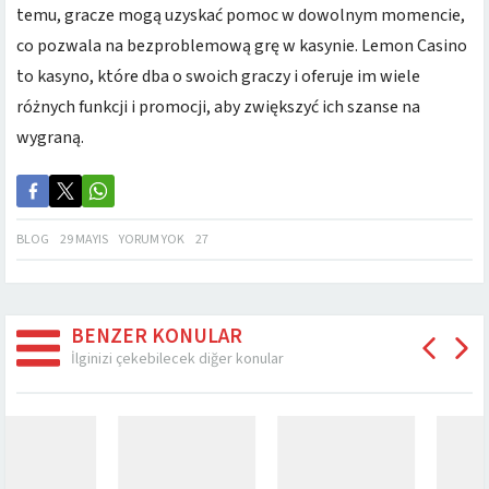
temu, gracze mogą uzyskać pomoc w dowolnym momencie,
co pozwala na bezproblemową grę w kasynie. Lemon Casino
to kasyno, które dba o swoich graczy i oferuje im wiele
różnych funkcji i promocji, aby zwiększyć ich szanse na
wygraną.
BLOG
29 MAYIS
YORUM YOK
27
BENZER KONULAR
İlginizi çekebilecek diğer konular