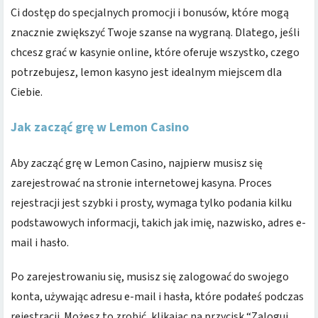
Ci dostęp do specjalnych promocji i bonusów, które mogą
znacznie zwiększyć Twoje szanse na wygraną. Dlatego, jeśli
chcesz grać w kasynie online, które oferuje wszystko, czego
potrzebujesz, lemon kasyno jest idealnym miejscem dla
Ciebie.
Jak zacząć grę w Lemon Casino
Aby zacząć grę w Lemon Casino, najpierw musisz się
zarejestrować na stronie internetowej kasyna. Proces
rejestracji jest szybki i prosty, wymaga tylko podania kilku
podstawowych informacji, takich jak imię, nazwisko, adres e-
mail i hasło.
Po zarejestrowaniu się, musisz się zalogować do swojego
konta, używając adresu e-mail i hasła, które podałeś podczas
rejestracji. Możesz to zrobić, klikając na przycisk “Zaloguj