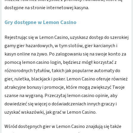
dostępne na stronie internetowej kasyna.
Gry dostępne w Lemon Casino
Rejestrując się w Lemon Casino, uzyskasz dostęp do szerokiej
gamy gier hazardowych, w tym slotów, gier karcianych i
kasyn online na żywo. Po zalogowaniu się na swoje konto za
pomocą lemon casino login, będziesz mógł korzystać z
różnorodnych tytułów, takich jak popularne automaty do
gier, ruletka, blackjack i poker. Lemon Casino oferuje również
atrakcyjne bonusy i promocje, które mogą zwiększyć Twoje
szanse na wygraną. Przeczytaj lemon casino opinie, aby
dowiedzieć się więcej o doświadczeniach innych graczy i
uzyskać wskazówki, jak grać w Lemon Casino.
Wśród dostępnych gier w Lemon Casino znajdują się także