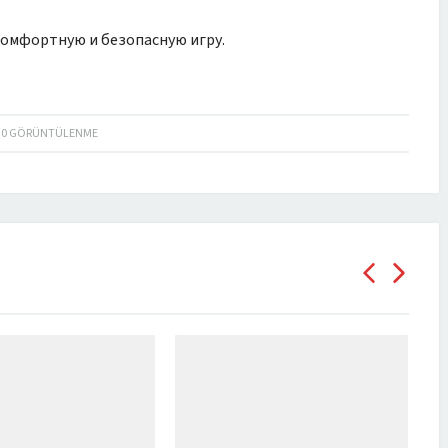
 комфортную и безопасную игру.
30
GÖRÜNTÜLENME