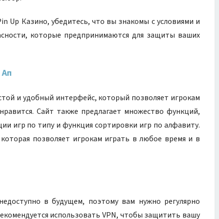
n Up Казино, убедитесь, что вы знакомы с условиями и
пасности, которые предпринимаются для защиты ваших
 Ап
стой и удобный интерфейс, который позволяет игрокам
онравится. Сайт также предлагает множество функций,
ии игр по типу и функция сортировки игр по алфавиту.
 которая позволяет игрокам играть в любое время и в
недоступно в будущем, поэтому вам нужно регулярно
рекомендуется использовать VPN, чтобы защитить вашу