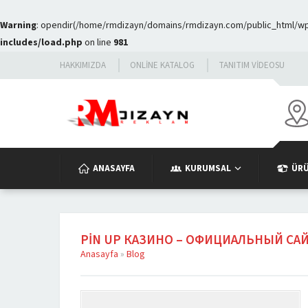
Warning
: opendir(/home/rmdizayn/domains/rmdizayn.com/public_html/wp-c
includes/load.php
on line
981
HAKKIMIZDA
ONLINE KATALOG
TANITIM VIDEOSU
ANASAYFA
KURUMSAL
ÜR
PIN UP КАЗИНО – ОФИЦИАЛЬНЫЙ САЙТ
Anasayfa
»
Blog