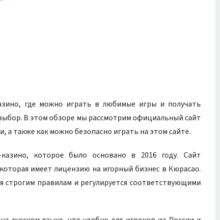
азино, где можно играть в любимые игры и получать
 выбор. В этом обзоре мы рассмотрим официальный сайт
и, а также как можно безопасно играть на этом сайте.
казино, которое было основано в 2016 году. Сайт
, которая имеет лицензию на игорный бизнес в Кюрасао.
ся строгим правилам и регулируется соответствующими
а русском языке, что удобно для игроков из России и