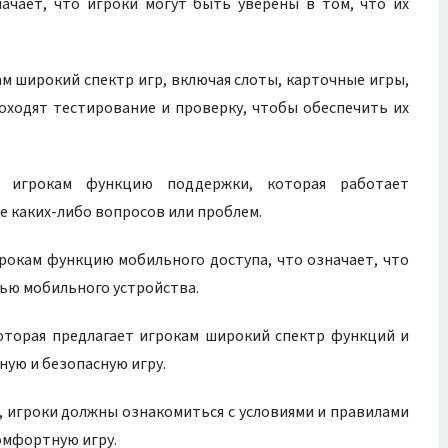
ачает, что игроки могут быть уверены в том, что их
ам широкий спектр игр, включая слоты, карточные игры,
роходят тестирование и проверку, чтобы обеспечить их
т игрокам функцию поддержки, которая работает
ае каких-либо вопросов или проблем.
рокам функцию мобильного доступа, что означает, что
щью мобильного устройства.
которая предлагает игрокам широкий спектр функций и
ую и безопасную игру.
, игроки должны ознакомиться с условиями и правилами
омфортную игру.