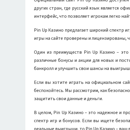
других стран, где русский язык является о
интерфейс, что позволяет игрокам легко най
Pin Up Казино предлагает широкий спектр игр
игры на сайте проверены и лицензированы, ч
Один из преимуществ Pin Up Казино – это 
различные бонусы и акции для новых и пост
банкролл и улучшить свои шансы на выигрыш
Если вы хотите играть на официальном сайте
беспокойтесь. Мы рассмотрим, как безопасно
защитить свои данные и деньги.
В целом, Pin Up Казино – это надежное и п
спектр игр и бонусов. Если вы ищете безопа
реальные выигрыши, то Pin Up Казино – ваш 