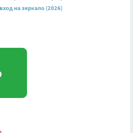
вход на зеркало (2026)
Ь
п