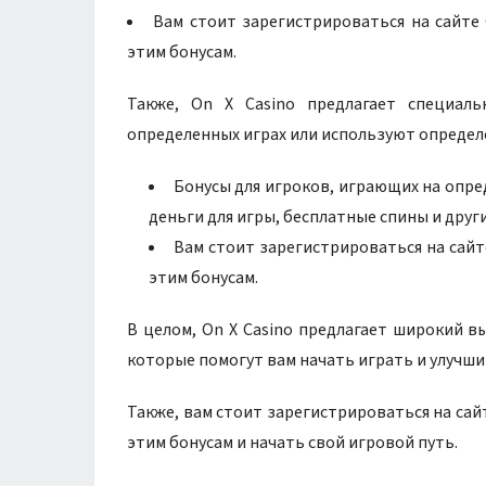
Вам стоит зарегистрироваться на сайте 
этим бонусам.
Также, On X Casino предлагает специал
определенных играх или используют определ
Бонусы для игроков, играющих на опре
деньги для игры, бесплатные спины и дру
Вам стоит зарегистрироваться на сайте
этим бонусам.
В целом, On X Casino предлагает широкий в
которые помогут вам начать играть и улучши
Также, вам стоит зарегистрироваться на сайт
этим бонусам и начать свой игровой путь.