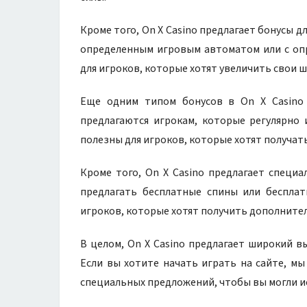
Кроме того, On X Casino предлагает бонусы д
определенным игровым автоматом или с оп
для игроков, которые хотят увеличить свои 
Еще одним типом бонусов в On X Casino 
предлагаются игрокам, которые регулярно
полезны для игроков, которые хотят получа
Кроме того, On X Casino предлагает специа
предлагать бесплатные спины или беспла
игроков, которые хотят получить дополните
В целом, On X Casino предлагает широкий в
Если вы хотите начать играть на сайте, мы
специальных предложений, чтобы вы могли 