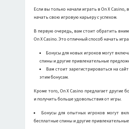
Если вы только начали играть в On X Casino
начать свою игровую карьеру с успехом.
В первую очередь, вам стоит обратить вним
On X Casino. Это отличный способ начать иг
Бонусы для новых игроков могут включ
спины и другие привлекательные предлож
Вам стоит зарегистрироваться на сайте
этим бонусам.
Кроме того, On X Casino предлагает другие 
и получить больше удовольствия от игры.
Бонусы для опытных игроков могут вкл
бесплатные спины и другие привлекательные