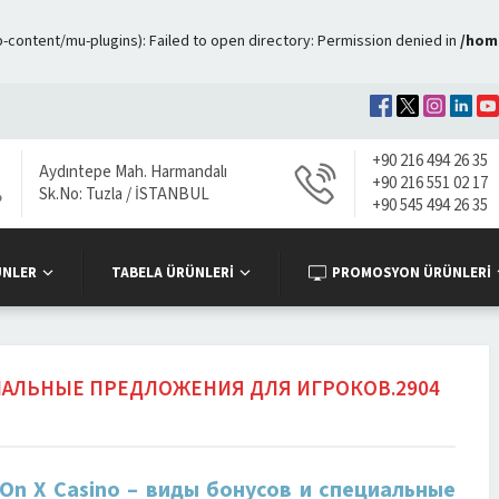
ontent/mu-plugins): Failed to open directory: Permission denied in
/hom
+90 216 494 26 35
Aydıntepe Mah. Harmandalı
+90 216 551 02 17
Sk.No: Tuzla / İSTANBUL
+90 545 494 26 35
ÜNLER
TABELA ÜRÜNLERİ
PROMOSYON ÜRÜNLERİ
ЦИАЛЬНЫЕ ПРЕДЛОЖЕНИЯ ДЛЯ ИГРОКОВ.2904
On X Casino – виды бонусов и специальные