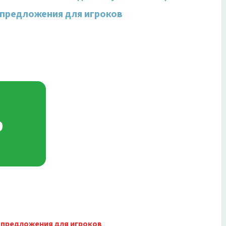
предложения для игроков
Ь
е предложения для игроков