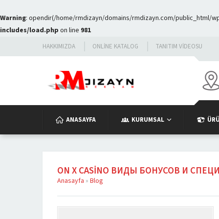
Warning
: opendir(/home/rmdizayn/domains/rmdizayn.com/public_html/wp-c
includes/load.php
on line
981
HAKKIMIZDA
ONLINE KATALOG
TANITIM VIDEOSU
ANASAYFA
KURUMSAL
ÜR
ON X CASINO ВИДЫ БОНУСОВ И СПЕ
Anasayfa
»
Blog