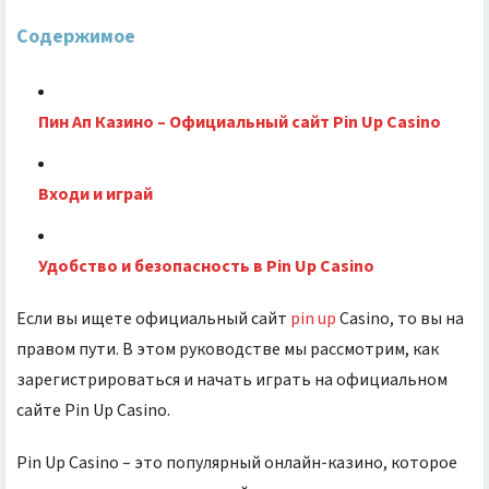
Содержимое
Пин Ап Казино – Официальный сайт Pin Up Casino
Входи и играй
Удобство и безопасность в Pin Up Casino
Если вы ищете официальный сайт
pin up
Casino, то вы на
правом пути. В этом руководстве мы рассмотрим, как
зарегистрироваться и начать играть на официальном
сайте Pin Up Casino.
Pin Up Casino – это популярный онлайн-казино, которое