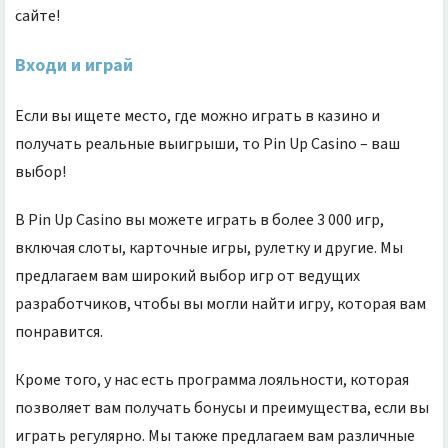
сайте!
Входи и играй
Если вы ищете место, где можно играть в казино и
получать реальные выигрыши, то Pin Up Casino – ваш
выбор!
В Pin Up Casino вы можете играть в более 3 000 игр,
включая слоты, карточные игры, рулетку и другие. Мы
предлагаем вам широкий выбор игр от ведущих
разработчиков, чтобы вы могли найти игру, которая вам
понравится.
Кроме того, у нас есть программа лояльности, которая
позволяет вам получать бонусы и преимущества, если вы
играть регулярно. Мы также предлагаем вам различные