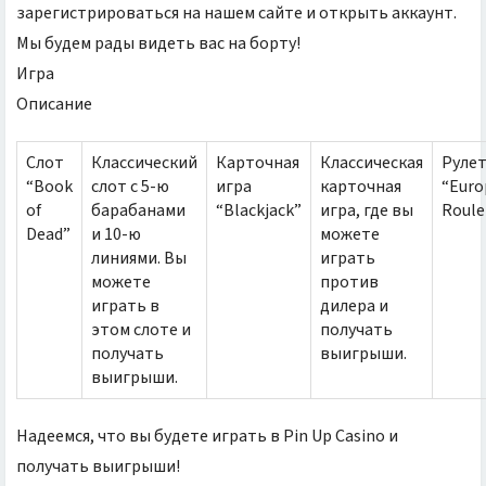
зарегистрироваться на нашем сайте и открыть аккаунт.
Мы будем рады видеть вас на борту!
Игра
Описание
Слот
Классический
Карточная
Классическая
Руле
“Book
слот с 5-ю
игра
карточная
“Euro
of
барабанами
“Blackjack”
игра, где вы
Roule
Dead”
и 10-ю
можете
линиями. Вы
играть
можете
против
играть в
дилера и
этом слоте и
получать
получать
выигрыши.
выигрыши.
Надеемся, что вы будете играть в Pin Up Casino и
получать выигрыши!