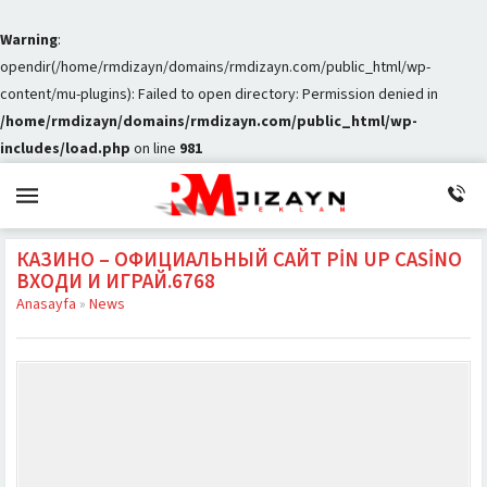
Warning
:
opendir(/home/rmdizayn/domains/rmdizayn.com/public_html/wp-
content/mu-plugins): Failed to open directory: Permission denied in
/home/rmdizayn/domains/rmdizayn.com/public_html/wp-
includes/load.php
on line
981
КАЗИНО – ОФИЦИАЛЬНЫЙ САЙТ PIN UP CASINO
ВХОДИ И ИГРАЙ.6768
Anasayfa
»
News