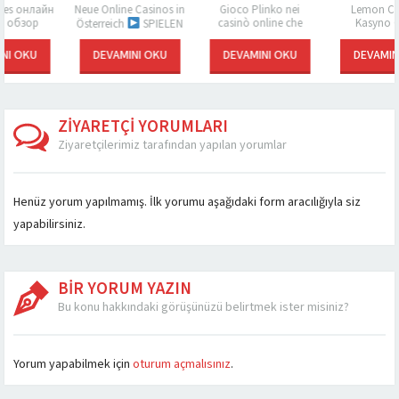
МЫ И
STERREICH.1096
CHE ACCETTANO
OFICJALNA
Neue Online Casinos in
Gioco Plinko nei
Lemon Casino –
ITALIANI.1499
STRONA.431
casinò online che
Kasyno Online
Österreich
SPIELEN
3123
Содержимое Die Top
accettano italiani
Oficjalna Strona
5 Neuen Online
GIOCARE
GRAĆ Содержимое
DEVAMINI OKU
DEVAMINI OKU
DEVAMINI OKU
Casinos in Österreich
Содержимое Le
Witryna Kasyno Online
Wie funktionieren
migliori opzioni per
z Licencją Witryna
Online Casinos...
giocatori italiani
Kasyno Online z
Regole e strategie...
Licencją...
ZİYARETÇİ YORUMLARI
Ziyaretçilerimiz tarafından yapılan yorumlar
Henüz yorum yapılmamış. İlk yorumu aşağıdaki form aracılığıyla siz
yapabilirsiniz.
BİR YORUM YAZIN
Bu konu hakkındaki görüşünüzü belirtmek ister misiniz?
Müşteri Temsilcisi
Yorum yapabilmek için
oturum açmalısınız
.