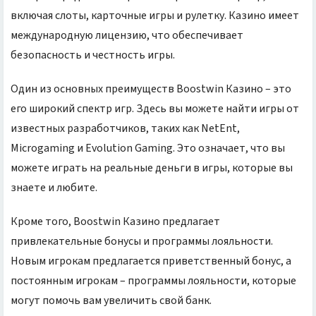
включая слоты, карточные игры и рулетку. Казино имеет
международную лицензию, что обеспечивает
безопасность и честность игры.
Один из основных преимуществ Boostwin Казино – это
его широкий спектр игр. Здесь вы можете найти игры от
известных разработчиков, таких как NetEnt,
Microgaming и Evolution Gaming. Это означает, что вы
можете играть на реальные деньги в игры, которые вы
знаете и любите.
Кроме того, Boostwin Казино предлагает
привлекательные бонусы и программы лояльности.
Новым игрокам предлагается приветственный бонус, а
постоянным игрокам – программы лояльности, которые
могут помочь вам увеличить свой банк.