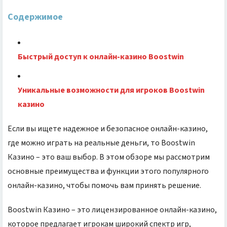
Содержимое
Быстрый доступ к онлайн-казино Boostwin
Уникальные возможности для игроков Boostwin
казино
Если вы ищете надежное и безопасное онлайн-казино,
где можно играть на реальные деньги, то Boostwin
Казино – это ваш выбор. В этом обзоре мы рассмотрим
основные преимущества и функции этого популярного
онлайн-казино, чтобы помочь вам принять решение.
Boostwin Казино – это лицензированное онлайн-казино,
которое предлагает игрокам широкий спектр игр,