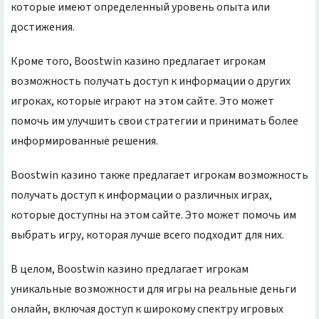
которые имеют определенный уровень опыта или
достижения.
Кроме того, Boostwin казино предлагает игрокам
возможность получать доступ к информации о других
игроках, которые играют на этом сайте. Это может
помочь им улучшить свои стратегии и принимать более
информированные решения.
Boostwin казино также предлагает игрокам возможность
получать доступ к информации о различных играх,
которые доступны на этом сайте. Это может помочь им
выбрать игру, которая лучше всего подходит для них.
В целом, Boostwin казино предлагает игрокам
уникальные возможности для игры на реальные деньги
онлайн, включая доступ к широкому спектру игровых