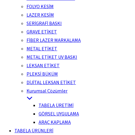
FOLYO KESİM
LAZER KESİM
SERİGRAFİ BASKI
GRAVE ETİKET
FİBER LAZER MARKALAMA
METAL ETİKET
METAL ETİKET UV BASKI
LEKSAN ETİKET
PLEKSİ BÜKÜM
DİJİTAL LEKSAN ETİKET
Kurumsal Çözümler
TABELA ÜRETİMİ
GÖRSEL UYGULAMA
ARAÇ KAPLAMA
TABELA ÜRÜNLERİ