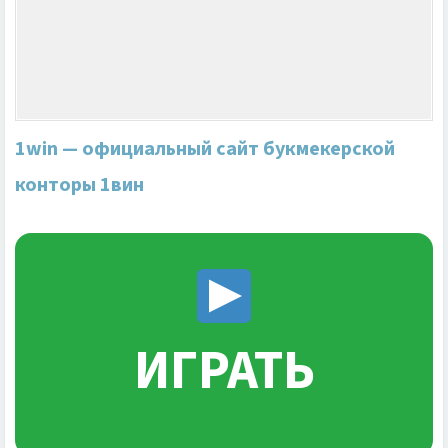
1win — официальный сайт букмекерской
конторы 1вин
ИГРАТЬ