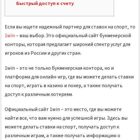
Быстрый доступ к счету
Если вы ищете надежный партнер для ставок на спорт, то
1win
– ваш выбор. Это официальный сайт букмекерской
конторы, которая предлагает широкий спектр услуг для
игроков из России и других стран.
1win – это не только букмекерская контора, но и
платформа для онлайн-игр, где вы можете делать ставки
на спорт, играть в казино и покер, а также получать
доступ к различным лотереям.
Официальный сайт 1win – это место, где вы можете
найти все, что вам нужно для успешной игры. Здесь вы
можете делать ставки на спорт, получать доступ к
различным играм, а также получать информацию о