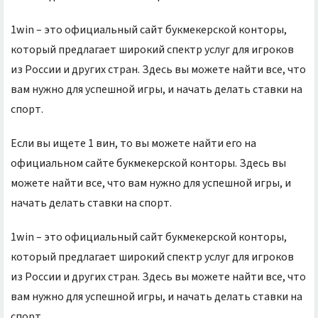
1win – это официальный сайт букмекерской конторы,
который предлагает широкий спектр услуг для игроков
из России и других стран. Здесь вы можете найти все, что
вам нужно для успешной игры, и начать делать ставки на
спорт.
Если вы ищете 1 вин, то вы можете найти его на
официальном сайте букмекерской конторы. Здесь вы
можете найти все, что вам нужно для успешной игры, и
начать делать ставки на спорт.
1win – это официальный сайт букмекерской конторы,
который предлагает широкий спектр услуг для игроков
из России и других стран. Здесь вы можете найти все, что
вам нужно для успешной игры, и начать делать ставки на
спорт.