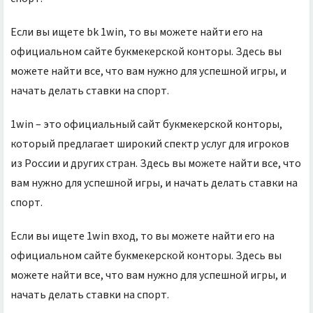
Если вы ищете bk 1win, то вы можете найти его на
официальном сайте букмекерской конторы. Здесь вы
можете найти все, что вам нужно для успешной игры, и
начать делать ставки на спорт.
1win – это официальный сайт букмекерской конторы,
который предлагает широкий спектр услуг для игроков
из России и других стран. Здесь вы можете найти все, что
вам нужно для успешной игры, и начать делать ставки на
спорт.
Если вы ищете 1win вход, то вы можете найти его на
официальном сайте букмекерской конторы. Здесь вы
можете найти все, что вам нужно для успешной игры, и
начать делать ставки на спорт.