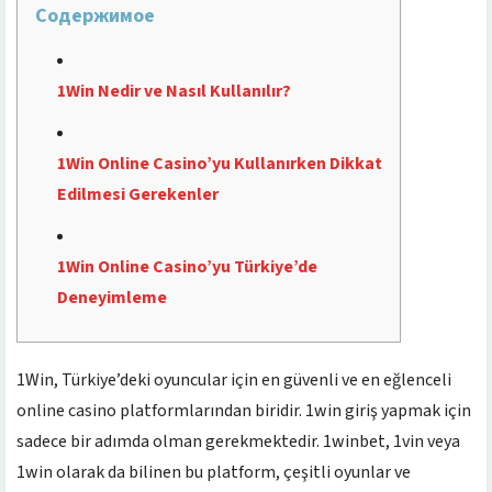
Содержимое
1Win Nedir ve Nasıl Kullanılır?
1Win Online Casino’yu Kullanırken Dikkat
Edilmesi Gerekenler
1Win Online Casino’yu Türkiye’de
Deneyimleme
1Win, Türkiye’deki oyuncular için en güvenli ve en eğlenceli
online casino platformlarından biridir. 1win giriş yapmak için
sadece bir adımda olman gerekmektedir. 1winbet, 1vin veya
1win olarak da bilinen bu platform, çeşitli oyunlar ve