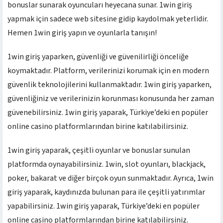
bonuslar sunarak oyuncuları heyecana sunar. 1win giriş
yapmak için sadece web sitesine gidip kaydolmak yeterlidir.
Hemen 1win giriş yapın ve oyunlarla tanışın!
1win giriş yaparken, güvenliği ve güvenilirliği önceliğe
koymaktadır. Platform, verilerinizi korumak için en modern
güvenlik teknolojilerini kullanmaktadır. 1win giriş yaparken,
güvenliğiniz ve verilerinizin korunması konusunda her zaman
güvenebilirsiniz. 1win giriş yaparak, Türkiye’deki en popüler
online casino platformlarından birine katılabilirsiniz.
1win giriş yaparak, çeşitli oyunlar ve bonuslar sunulan
platformda oynayabilirsiniz. 1win, slot oyunları, blackjack,
poker, bakarat ve diğer birçok oyun sunmaktadır. Ayrıca, 1win
giriş yaparak, kaydınızda bulunan para ile çeşitli yatırımlar
yapabilirsiniz. 1win giriş yaparak, Türkiye’deki en popüler
online casino platformlarından birine katılabilirsiniz.