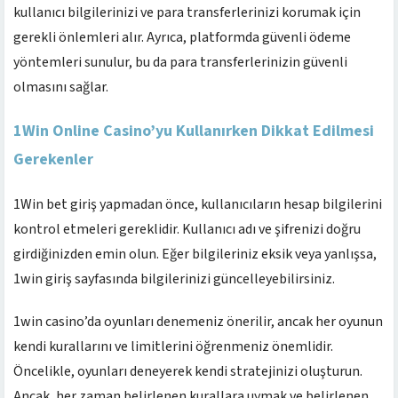
kullanıcı bilgilerinizi ve para transferlerinizi korumak için
gerekli önlemleri alır. Ayrıca, platformda güvenli ödeme
yöntemleri sunulur, bu da para transferlerinizin güvenli
olmasını sağlar.
1Win Online Casino’yu Kullanırken Dikkat Edilmesi
Gerekenler
1Win bet giriş yapmadan önce, kullanıcıların hesap bilgilerini
kontrol etmeleri gereklidir. Kullanıcı adı ve şifrenizi doğru
girdiğinizden emin olun. Eğer bilgileriniz eksik veya yanlışsa,
1win giriş sayfasında bilgilerinizi güncelleyebilirsiniz.
1win casino’da oyunları denemeniz önerilir, ancak her oyunun
kendi kurallarını ve limitlerini öğrenmeniz önemlidir.
Öncelikle, oyunları deneyerek kendi stratejinizi oluşturun.
Ancak, her zaman belirlenen kurallara uymak ve belirlenen