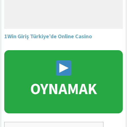
1Win Giriş Türkiye’de Online Casino
OYNAMAK