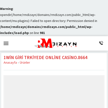
Warning
:
opendir(/home/rmdizayn/domains/rmdizayn.com/public_html/wp-
content/mu-plugins): Failed to open directory: Permission denied in
/home/rmdizayn/domains/rmdizayn.com/public_html/wp-
includes/load.php
on line
981
1WIN GIRI TRKIYEDE ONLINE CASINO.8664
Anasayfa
»
Ürünler