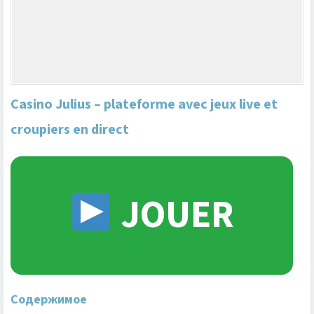
Casino Julius – plateforme avec jeux live et
croupiers en direct
JOUER
Содержимое