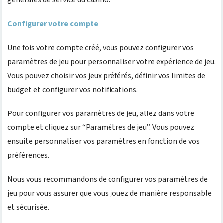
Configurer votre compte
Une fois votre compte créé, vous pouvez configurer vos
paramètres de jeu pour personnaliser votre expérience de jeu.
Vous pouvez choisir vos jeux préférés, définir vos limites de
budget et configurer vos notifications.
Pour configurer vos paramètres de jeu, allez dans votre
compte et cliquez sur “Paramètres de jeu”. Vous pouvez
ensuite personnaliser vos paramètres en fonction de vos
préférences.
Nous vous recommandons de configurer vos paramètres de
jeu pour vous assurer que vous jouez de manière responsable
et sécurisée.