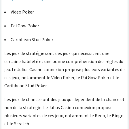
Video Poker
Pai Gow Poker
Caribbean Stud Poker
Les jeux de stratégie sont des jeux qui nécessitent une
certaine habileté et une bonne compréhension des règles du
jeu. Le Julius Casino connexion propose plusieurs variantes de
ces jeux, notamment le Video Poker, le Pai Gow Poker et le
Caribbean Stud Poker.
Les jeux de chance sont des jeux qui dépendent de la chance et
non de la stratégie. Le Julius Casino connexion propose
plusieurs variantes de ces jeux, notamment le Keno, le Bingo
et le Scratch.