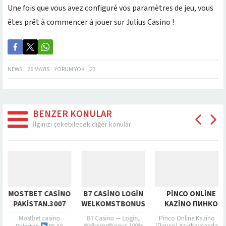
Une fois que vous avez configuré vos paramètres de jeu, vous
êtes prêt à commencer à jouer sur Julius Casino !
NEWS
26 MAYIS
YORUM YOK
23
BENZER KONULAR
İlginizi çekebilecek diğer konular
MOSTBET CASINO
B7 CASINO LOGIN
PINCO ONLINE
PAKISTAN.3007
WELKOMSTBONUS
KAZINO ПИНКО
100 TOT 450 EN
AZRBAYCANDA
Mostbet casino
B7 Casino — Login,
Pinco Online Kazino
250 FS.3031
ETIBARL
Welkomstbonus 100%
(Пинко) Azərbaycanda