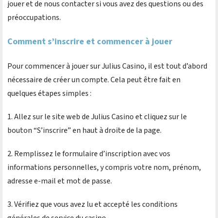
jouer et de nous contacter si vous avez des questions ou des
préoccupations.
Comment s’inscrire et commencer à jouer
Pour commencer à jouer sur Julius Casino, il est tout d’abord
nécessaire de créer un compte. Cela peut être fait en
quelques étapes simples :
1. Allez sur le site web de Julius Casino et cliquez sur le
bouton “S’inscrire” en haut à droite de la page.
2. Remplissez le formulaire d’inscription avec vos
informations personnelles, y compris votre nom, prénom,
adresse e-mail et mot de passe.
3. Vérifiez que vous avez lu et accepté les conditions
générales de service du casino.