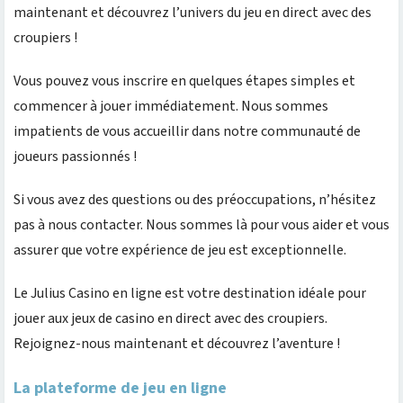
maintenant et découvrez l’univers du jeu en direct avec des
croupiers !
Vous pouvez vous inscrire en quelques étapes simples et
commencer à jouer immédiatement. Nous sommes
impatients de vous accueillir dans notre communauté de
joueurs passionnés !
Si vous avez des questions ou des préoccupations, n’hésitez
pas à nous contacter. Nous sommes là pour vous aider et vous
assurer que votre expérience de jeu est exceptionnelle.
Le Julius Casino en ligne est votre destination idéale pour
jouer aux jeux de casino en direct avec des croupiers.
Rejoignez-nous maintenant et découvrez l’aventure !
La plateforme de jeu en ligne