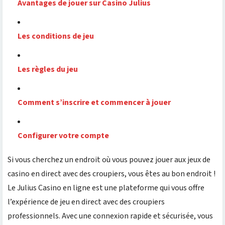
Avantages de jouer sur Casino Julius
Les conditions de jeu
Les règles du jeu
Comment s’inscrire et commencer à jouer
Configurer votre compte
Si vous cherchez un endroit où vous pouvez jouer aux jeux de
casino en direct avec des croupiers, vous êtes au bon endroit !
Le Julius Casino en ligne est une plateforme qui vous offre
l’expérience de jeu en direct avec des croupiers
professionnels. Avec une connexion rapide et sécurisée, vous