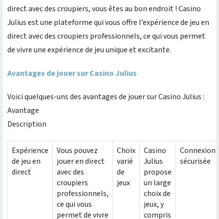
direct avec des croupiers, vous êtes au bon endroit ! Casino
Julius est une plateforme qui vous offre l’expérience de jeu en
direct avec des croupiers professionnels, ce qui vous permet
de vivre une expérience de jeu unique et excitante.
Avantages de jouer sur Casino Julius
Voici quelques-uns des avantages de jouer sur Casino Julius :
Avantage
Description
Expérience
Vous pouvez
Choix
Casino
Connexion
de jeu en
jouer en direct
varié
Julius
sécurisée
direct
avec des
de
propose
croupiers
jeux
un large
professionnels,
choix de
ce qui vous
jeux, y
permet de vivre
compris