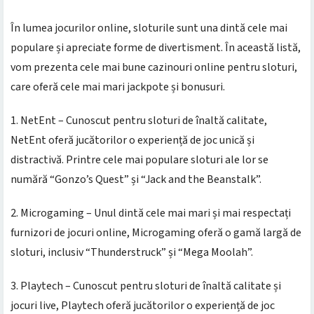
În lumea jocurilor online, sloturile sunt una dintă cele mai
populare și apreciate forme de divertisment. În această listă,
vom prezenta cele mai bune cazinouri online pentru sloturi,
care oferă cele mai mari jackpote și bonusuri.
1. NetEnt – Cunoscut pentru sloturi de înaltă calitate,
NetEnt oferă jucătorilor o experiență de joc unică și
distractivă. Printre cele mai populare sloturi ale lor se
numără “Gonzo’s Quest” și “Jack and the Beanstalk”.
2. Microgaming – Unul dintă cele mai mari și mai respectați
furnizori de jocuri online, Microgaming oferă o gamă largă de
sloturi, inclusiv “Thunderstruck” și “Mega Moolah”.
3. Playtech – Cunoscut pentru sloturi de înaltă calitate și
jocuri live, Playtech oferă jucătorilor o experiență de joc