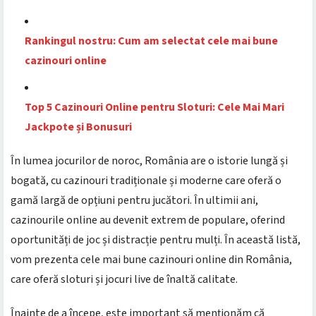
Rankingul nostru: Cum am selectat cele mai bune
cazinouri online
Top 5 Cazinouri Online pentru Sloturi: Cele Mai Mari
Jackpote și Bonusuri
În lumea jocurilor de noroc, România are o istorie lungă și
bogată, cu cazinouri tradiționale și moderne care oferă o
gamă largă de opțiuni pentru jucători. În ultimii ani,
cazinourile online au devenit extrem de populare, oferind
oportunități de joc și distracție pentru mulți. În această listă,
vom prezenta cele mai bune cazinouri online din România,
care oferă sloturi și jocuri live de înaltă calitate.
Înainte de a începe, este important să menționăm că