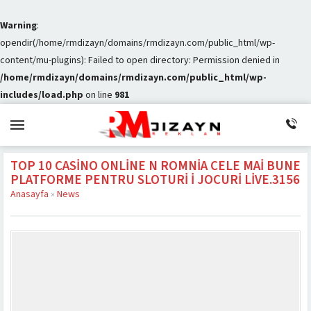
Warning
:
opendir(/home/rmdizayn/domains/rmdizayn.com/public_html/wp-
content/mu-plugins): Failed to open directory: Permission denied in
/home/rmdizayn/domains/rmdizayn.com/public_html/wp-
includes/load.php
on line
981
TOP 10 CASINO ONLINE N ROMNIA CELE MAI BUNE
PLATFORME PENTRU SLOTURI I JOCURI LIVE.3156
Anasayfa
»
News