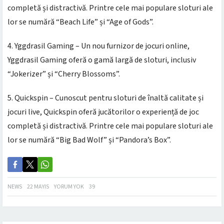
completă și distractivă. Printre cele mai populare sloturi ale
lor se numără “Beach Life” și “Age of Gods”.
4. Yggdrasil Gaming – Un nou furnizor de jocuri online,
Yggdrasil Gaming oferă o gamă largă de sloturi, inclusiv
“Jokerizer” și “Cherry Blossoms”.
5. Quickspin – Cunoscut pentru sloturi de înaltă calitate și
jocuri live, Quickspin oferă jucătorilor o experiență de joc
completă și distractivă. Printre cele mai populare sloturi ale
lor se numără “Big Bad Wolf” și “Pandora’s Box”.
NEWS
22 MAYIS
YORUM YOK
39