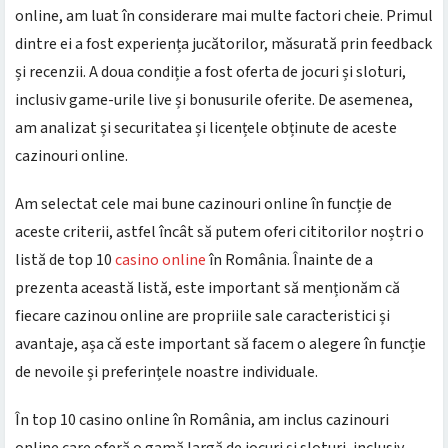
online, am luat în considerare mai multe factori cheie. Primul
dintre ei a fost experiența jucătorilor, măsurată prin feedback
și recenzii. A doua condiție a fost oferta de jocuri și sloturi,
inclusiv game-urile live și bonusurile oferite. De asemenea,
am analizat și securitatea și licențele obținute de aceste
cazinouri online.
Am selectat cele mai bune cazinouri online în funcție de
aceste criterii, astfel încât să putem oferi cititorilor noștri o
listă de top 10
casino online
în România. Înainte de a
prezenta această listă, este important să menționăm că
fiecare cazinou online are propriile sale caracteristici și
avantaje, așa că este important să facem o alegere în funcție
de nevoile și preferințele noastre individuale.
În top 10 casino online în România, am inclus cazinouri
online care oferă o gamă largă de jocuri și sloturi, inclusiv