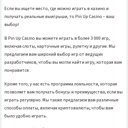
Если вы ищете место, где можно играть в казино и
получать реальные выигрыши, то Pin Up Casino – ваш
выбор!
В Pin Up Casino вы можете играть в более 3 000 игр,
включая слоты, карточные игры, рулетку и другие. Мы
предлагаем вам широкий выбор игр от ведущих
разработчиков, чтобы вы могли найти игру, которая вам
понравится.
Кроме того, у нас есть программа лояльности, которая
позволяет вам получать бонусы и преимущества, если вы
играть регулярно. Мы также предлагаем вам различные
способы оплаты, включая криптовалюты, чтобы вам
было удобно играть.