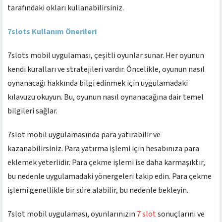
tarafındaki okları kullanabilirsiniz.
7slots Kullanım Önerileri
7slots mobil uygulaması, çeşitli oyunlar sunar. Her oyunun
kendi kuralları ve stratejileri vardır. Öncelikle, oyunun nasıl
oynanacağı hakkında bilgi edinmek için uygulamadaki
kılavuzu okuyun. Bu, oyunun nasıl oynanacağına dair temel
bilgileri sağlar.
7slot mobil uygulamasında para yatırabilir ve
kazanabilirsiniz. Para yatırma işlemi için hesabınıza para
eklemek yeterlidir. Para çekme işlemi ise daha karmaşıktır,
bu nedenle uygulamadaki yönergeleri takip edin. Para çekme
işlemi genellikle bir süre alabilir, bu nedenle bekleyin.
7slot mobil uygulaması, oyunlarınızın
7 slot
sonuçlarını ve