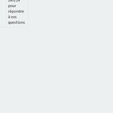
24h/24
pour
répondre
à vos
questions