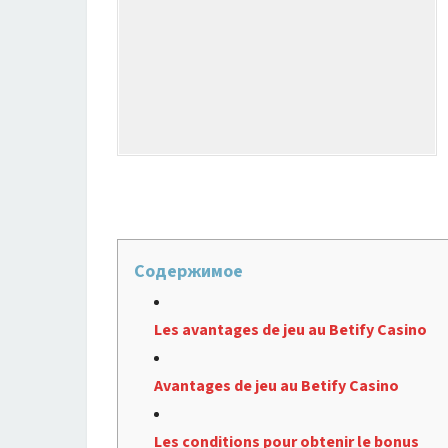
Содержимое
Les avantages de jeu au Betify Casino
Avantages de jeu au Betify Casino
Les conditions pour obtenir le bonus