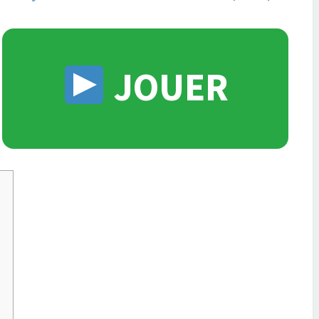
JOUER