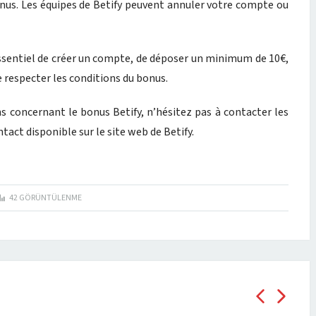
bonus. Les équipes de Betify peuvent annuler votre compte ou
 essentiel de créer un compte, de déposer un minimum de 10€,
de respecter les conditions du bonus.
s concernant le bonus Betify, n’hésitez pas à contacter les
ntact disponible sur le site web de Betify.
42
GÖRÜNTÜLENME