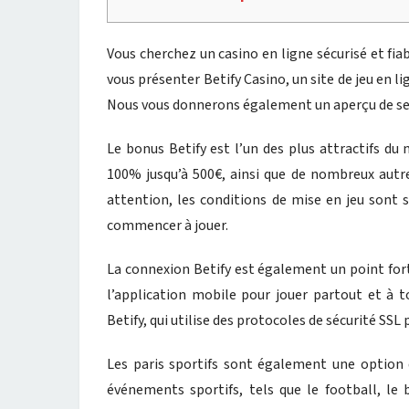
Vous cherchez un casino en ligne sécurisé et fiab
vous présenter Betify Casino, un site de jeu en li
Nous vous donnerons également un aperçu de ses
Le bonus Betify est l’un des plus attractifs d
100% jusqu’à 500€, ainsi que de nombreux autre
attention, les conditions de mise en jeu sont 
commencer à jouer.
La connexion Betify est également un point fort
l’application mobile pour jouer partout et à 
Betify, qui utilise des protocoles de sécurité SS
Les paris sportifs sont également une option 
événements sportifs, tels que le football, le 