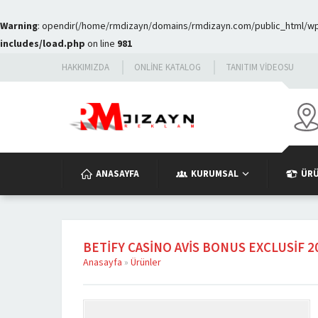
Warning
: opendir(/home/rmdizayn/domains/rmdizayn.com/public_html/wp-c
includes/load.php
on line
981
HAKKIMIZDA
ONLINE KATALOG
TANITIM VIDEOSU
ANASAYFA
KURUMSAL
ÜR
BETIFY CASINO AVIS BONUS EXCLUSIF 2
Anasayfa
»
Ürünler