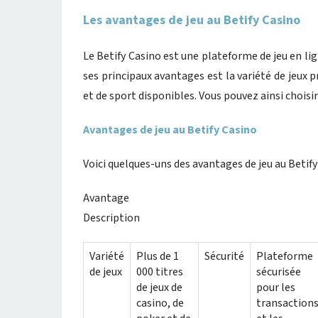
Les avantages de jeu au Betify Casino
Le Betify Casino est une plateforme de jeu en lign
ses principaux avantages est la variété de jeux p
et de sport disponibles. Vous pouvez ainsi choisir l
Avantages de jeu au Betify Casino
Voici quelques-uns des avantages de jeu au Betify
Avantage
Description
Variété
Plus de 1
Sécurité
Plateforme
de jeux
000 titres
sécurisée
de jeux de
pour les
casino, de
transaction