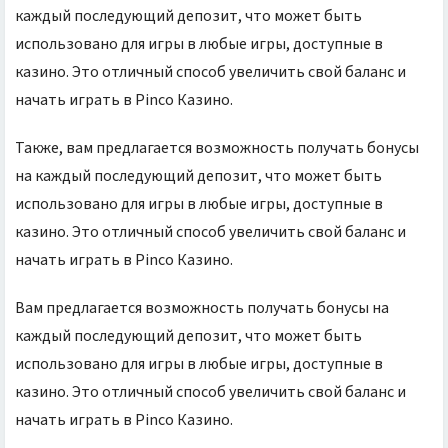
каждый последующий депозит, что может быть
использовано для игры в любые игры, доступные в
казино. Это отличный способ увеличить свой баланс и
начать играть в Pinco Казино.
Также, вам предлагается возможность получать бонусы
на каждый последующий депозит, что может быть
использовано для игры в любые игры, доступные в
казино. Это отличный способ увеличить свой баланс и
начать играть в Pinco Казино.
Вам предлагается возможность получать бонусы на
каждый последующий депозит, что может быть
использовано для игры в любые игры, доступные в
казино. Это отличный способ увеличить свой баланс и
начать играть в Pinco Казино.