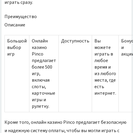
играть сразу.
Преимущество
Описание
Большой
Онлайн
Доступность
Вы
Бону
выбор
казино
можете
и
игр
Pinco
играть в
акци
предлагает
любое
более 500
время и
игр,
из любого
включая
места, где
слоты,
есть
карточные
интернет.
игры и
рулетку.
Кроме того, онлайн казино Pinco предлагает безопасную
и надежную систему оплаты, чтобы вы могли играть с