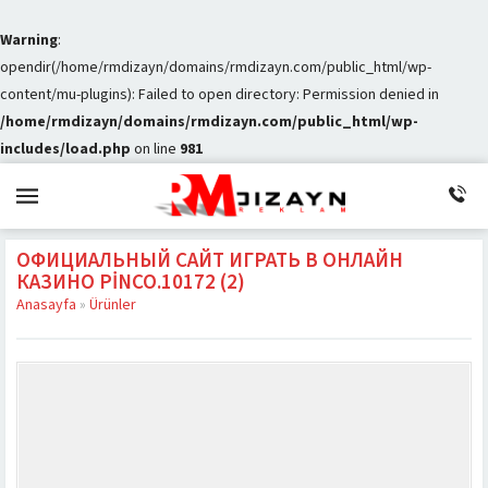
Warning
:
opendir(/home/rmdizayn/domains/rmdizayn.com/public_html/wp-
content/mu-plugins): Failed to open directory: Permission denied in
/home/rmdizayn/domains/rmdizayn.com/public_html/wp-
includes/load.php
on line
981
ОФИЦИАЛЬНЫЙ САЙТ ИГРАТЬ В ОНЛАЙН
КАЗИНО PINCO.10172 (2)
Anasayfa
»
Ürünler