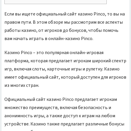
Если вы ищете официальный сайт казино Pinco, то вы на
правом пути. В этом обзоре мы рассмотрим все аспекты
работы казино, от игроков до бонусов, чтобы помочь
вам начать играть в онлайн-казино Pinco.
Казино Pinco – это популярная онлайн-игровая
платформа, которая предлагает игрокам широкий спектр
игр, включая слоты, карточные игры и рулетку. Казино
имеет официальный сайт, который доступен для игроков
из многих стран.
Официальный сайт казино Pinco предлагает игрокам
множество преимуществ, включая безопасность и
анонимность игры, а также доступ к играм на любом
устройстве. Казино также предлагает различные бонусы