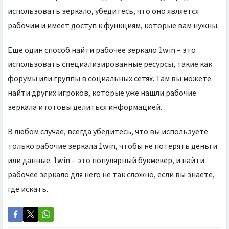
использовать зеркало, убедитесь, что оно является
рабочим и имеет доступ к функциям, которые вам нужны.
Еще один способ найти рабочее зеркало 1win – это
использовать специализированные ресурсы, такие как
форумы или группы в социальных сетях. Там вы можете
найти других игроков, которые уже нашли рабочие
зеркала и готовы делиться информацией.
В любом случае, всегда убедитесь, что вы используете
только рабочие зеркала 1win, чтобы не потерять деньги
или данные. 1win – это популярный букмекер, и найти
рабочее зеркало для него не так сложно, если вы знаете,
где искать.