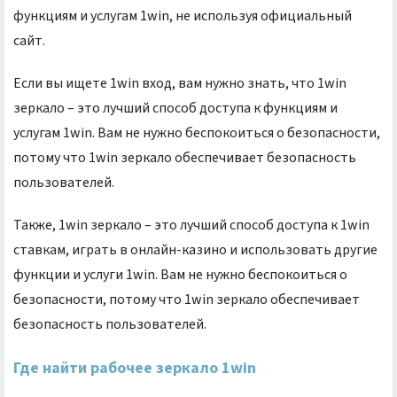
функциям и услугам 1win, не используя официальный
сайт.
Если вы ищете 1win вход, вам нужно знать, что 1win
зеркало – это лучший способ доступа к функциям и
услугам 1win. Вам не нужно беспокоиться о безопасности,
потому что 1win зеркало обеспечивает безопасность
пользователей.
Также, 1win зеркало – это лучший способ доступа к 1win
ставкам, играть в онлайн-казино и использовать другие
функции и услуги 1win. Вам не нужно беспокоиться о
безопасности, потому что 1win зеркало обеспечивает
безопасность пользователей.
Где найти рабочее зеркало 1win