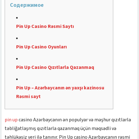
Содержимое
Pin Up Casino Rəsmi Saytı
Pin Up Casino Oyunları
Pin Up Casino Qızıtlarla Qazanmaq
Pin Up – Azərbaycanın ən yaxşı kazinosu
Rəsmi sayt
pin up
casino Azərbaycanın ən populyar və məşhur qızıtlarla
təbliğatlaşmış qızıtlarla qazanmaq üçün məqsədli və
təhlükəsiz yeri ilə tanınır. Pin Up casino Azərbaycanın rəsmi