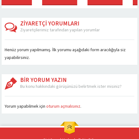
Содержимое Бонусы
Officiel Les Avantages
Wybór odpowiedniego
для новых игроков:
du...
kasyna Zalety wyboru
s
приветственный
kasyna Vox Casino...
пакет...
ZİYARETÇİ YORUMLARI
Ziyaretçilerimiz tarafından yapılan yorumlar
Henüz yorum yapılmamış. İlk yorumu aşağıdaki form aracılığıyla siz
yapabilirsiniz.
BİR YORUM YAZIN
Bu konu hakkındaki görüşünüzü belirtmek ister misiniz?
Müşteri Temsilcisi
Yorum yapabilmek için
oturum açmalısınız
.