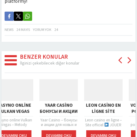
platformy!
NEWS
24 MAYIS
YORUM YOK
24
BENZER KONULAR
İlginizi çekebilecek diğer konular
E
YAAR CASINO
LEON CASINO EN
VOX CASINO DLA
БОНУСЫ И АКЦИИ
LIGNE SITE
POCZTKUJCYCH
ДЛЯ НОВЫХ И
OFFICIEL.2335 (2)
JAK ZACZ GRA
n
Yaar Casino – бонусы
Leon casino en ligne –
Vox Casino dla
ПОСТОЯННЫХ
ONLINE.561
и акции для новых и
początkujących – jak
Site officiel
JOUER
постоянных игроков
ИГРОКОВ.3799
Содержимое Leon
zacząć grać online
y
ИГРАТЬ
Casino en Ligne : Site
GRAĆ Содержимое
DEVAMINI OKU
DEVAMINI OKU
DEVAMINI OKU