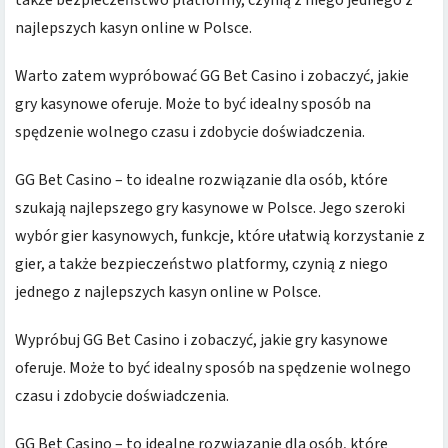
najlepszych kasyn online w Polsce.
Warto zatem wypróbować GG Bet Casino i zobaczyć, jakie
gry kasynowe oferuje. Może to być idealny sposób na
spędzenie wolnego czasu i zdobycie doświadczenia.
GG Bet Casino – to idealne rozwiązanie dla osób, które
szukają najlepszego gry kasynowe w Polsce. Jego szeroki
wybór gier kasynowych, funkcje, które ułatwią korzystanie z
gier, a także bezpieczeństwo platformy, czynią z niego
jednego z najlepszych kasyn online w Polsce.
Wypróbuj GG Bet Casino i zobaczyć, jakie gry kasynowe
oferuje. Może to być idealny sposób na spędzenie wolnego
czasu i zdobycie doświadczenia.
GG Bet Casino – to idealne rozwiązanie dla osób, które