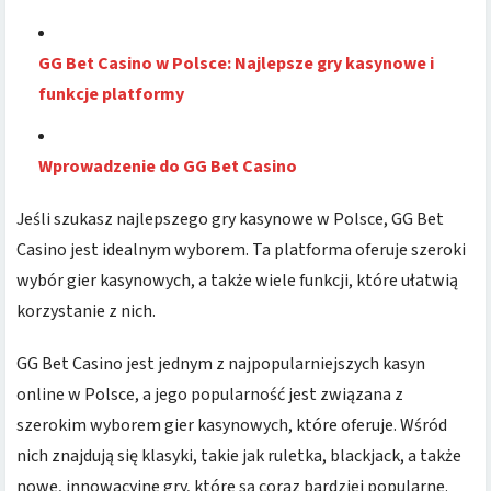
GG Bet Casino w Polsce: Najlepsze gry kasynowe i
funkcje platformy
Wprowadzenie do GG Bet Casino
Jeśli szukasz najlepszego gry kasynowe w Polsce, GG Bet
Casino jest idealnym wyborem. Ta platforma oferuje szeroki
wybór gier kasynowych, a także wiele funkcji, które ułatwią
korzystanie z nich.
GG Bet Casino jest jednym z najpopularniejszych kasyn
online w Polsce, a jego popularność jest związana z
szerokim wyborem gier kasynowych, które oferuje. Wśród
nich znajdują się klasyki, takie jak ruletka, blackjack, a także
nowe, innowacyjne gry, które są coraz bardziej popularne.