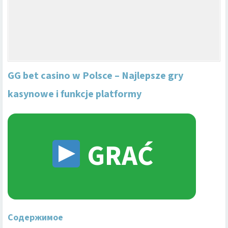
GG bet casino w Polsce – Najlepsze gry
kasynowe i funkcje platformy
GRAĆ
Содержимое