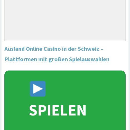
Ausland Online Casino in der Schweiz –
Plattformen mit großen Spielauswahlen
SPIELEN