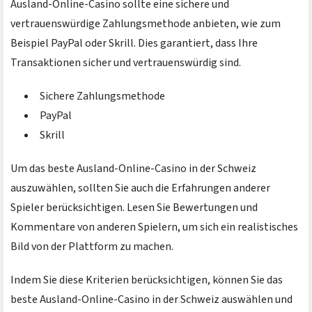
Ausland-Online-Casino sollte eine sichere und
vertrauenswürdige Zahlungsmethode anbieten, wie zum
Beispiel PayPal oder Skrill. Dies garantiert, dass Ihre
Transaktionen sicher und vertrauenswürdig sind.
Sichere Zahlungsmethode
PayPal
Skrill
Um das beste Ausland-Online-Casino in der Schweiz
auszuwählen, sollten Sie auch die Erfahrungen anderer
Spieler berücksichtigen. Lesen Sie Bewertungen und
Kommentare von anderen Spielern, um sich ein realistisches
Bild von der Plattform zu machen.
Indem Sie diese Kriterien berücksichtigen, können Sie das
beste Ausland-Online-Casino in der Schweiz auswählen und