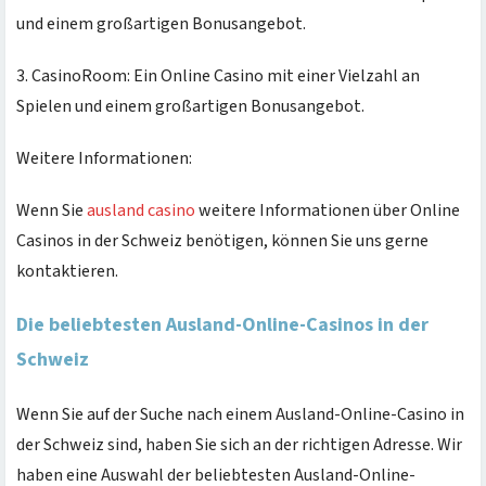
und einem großartigen Bonusangebot.
3. CasinoRoom: Ein Online Casino mit einer Vielzahl an
Spielen und einem großartigen Bonusangebot.
Weitere Informationen:
Wenn Sie
ausland casino
weitere Informationen über Online
Casinos in der Schweiz benötigen, können Sie uns gerne
kontaktieren.
Die beliebtesten Ausland-Online-Casinos in der
Schweiz
Wenn Sie auf der Suche nach einem Ausland-Online-Casino in
der Schweiz sind, haben Sie sich an der richtigen Adresse. Wir
haben eine Auswahl der beliebtesten Ausland-Online-