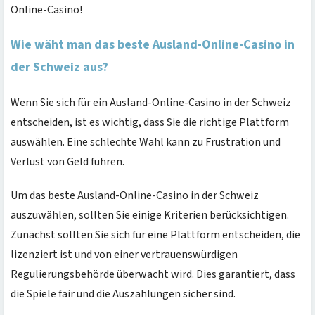
Online-Casino!
Wie wäht man das beste Ausland-Online-Casino in
der Schweiz aus?
Wenn Sie sich für ein Ausland-Online-Casino in der Schweiz
entscheiden, ist es wichtig, dass Sie die richtige Plattform
auswählen. Eine schlechte Wahl kann zu Frustration und
Verlust von Geld führen.
Um das beste Ausland-Online-Casino in der Schweiz
auszuwählen, sollten Sie einige Kriterien berücksichtigen.
Zunächst sollten Sie sich für eine Plattform entscheiden, die
lizenziert ist und von einer vertrauenswürdigen
Regulierungsbehörde überwacht wird. Dies garantiert, dass
die Spiele fair und die Auszahlungen sicher sind.