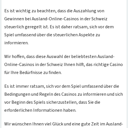
Es ist wichtig zu beachten, dass die Auszahlung von
Gewinnen bei Ausland-Online-Casinos in der Schweiz
steuerlich geregelt ist. Es ist daher ratsam, sich vor dem
Spiel umfassend über die steuerlichen Aspekte zu
informieren.
Wir hoffen, dass diese Auswahl der beliebtesten Ausland-
Online-Casinos in der Schweiz Ihnen hilft, das richtige Casino
für Ihre Bedürfnisse zu finden.
Es ist immer ratsam, sich vor dem Spiel umfassend über die
Bedingungen und Regeln des Casinos zu informieren und sich
vor Beginn des Spiels sicherzustellen, dass Sie die
erforderlichen Informationen haben.
Wir wünschen Ihnen viel Glück und eine gute Zeit im Ausland-