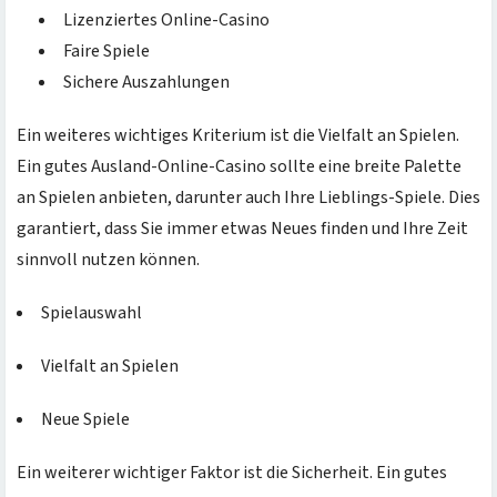
Lizenziertes Online-Casino
Faire Spiele
Sichere Auszahlungen
Ein weiteres wichtiges Kriterium ist die Vielfalt an Spielen.
Ein gutes Ausland-Online-Casino sollte eine breite Palette
an Spielen anbieten, darunter auch Ihre Lieblings-Spiele. Dies
garantiert, dass Sie immer etwas Neues finden und Ihre Zeit
sinnvoll nutzen können.
Spielauswahl
Vielfalt an Spielen
Neue Spiele
Ein weiterer wichtiger Faktor ist die Sicherheit. Ein gutes