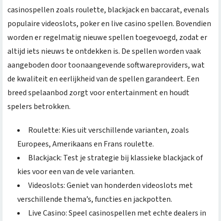
casinospellen zoals roulette, blackjack en baccarat, evenals
populaire videoslots, poker en live casino spellen. Bovendien
worden er regelmatig nieuwe spellen toegevoegd, zodat er
altijd iets nieuws te ontdekken is. De spellen worden vaak
aangeboden door toonaangevende softwareproviders, wat
de kwaliteit en eerlijkheid van de spellen garandeert. Een
breed spelaanbod zorgt voor entertainment en houdt
spelers betrokken.
Roulette: Kies uit verschillende varianten, zoals
Europees, Amerikaans en Frans roulette.
Blackjack: Test je strategie bij klassieke blackjack of
kies voor een van de vele varianten.
Videoslots: Geniet van honderden videoslots met
verschillende thema’s, functies en jackpotten.
Live Casino: Speel casinospellen met echte dealers in