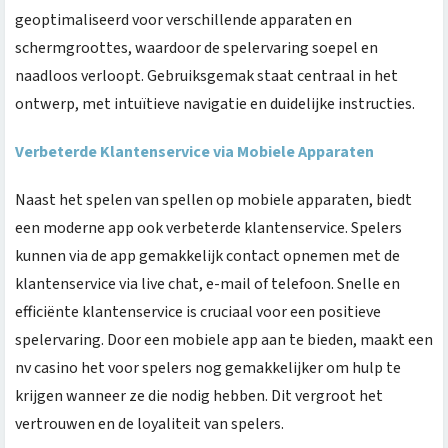
geoptimaliseerd voor verschillende apparaten en
schermgroottes, waardoor de spelervaring soepel en
naadloos verloopt. Gebruiksgemak staat centraal in het
ontwerp, met intuïtieve navigatie en duidelijke instructies.
Verbeterde Klantenservice via Mobiele Apparaten
Naast het spelen van spellen op mobiele apparaten, biedt
een moderne app ook verbeterde klantenservice. Spelers
kunnen via de app gemakkelijk contact opnemen met de
klantenservice via live chat, e-mail of telefoon. Snelle en
efficiënte klantenservice is cruciaal voor een positieve
spelervaring. Door een mobiele app aan te bieden, maakt een
nv casino
het voor spelers nog gemakkelijker om hulp te
krijgen wanneer ze die nodig hebben. Dit vergroot het
vertrouwen en de loyaliteit van spelers.