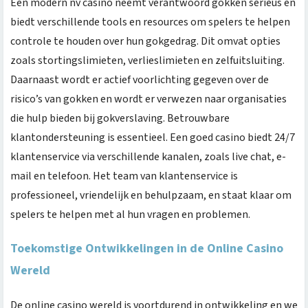
Een modern
nv casino
neemt verantwoord gokken serieus en
biedt verschillende tools en resources om spelers te helpen
controle te houden over hun gokgedrag. Dit omvat opties
zoals stortingslimieten, verlieslimieten en zelfuitsluiting.
Daarnaast wordt er actief voorlichting gegeven over de
risico’s van gokken en wordt er verwezen naar organisaties
die hulp bieden bij gokverslaving. Betrouwbare
klantondersteuning is essentieel. Een goed casino biedt 24/7
klantenservice via verschillende kanalen, zoals live chat, e-
mail en telefoon. Het team van klantenservice is
professioneel, vriendelijk en behulpzaam, en staat klaar om
spelers te helpen met al hun vragen en problemen.
Toekomstige Ontwikkelingen in de Online Casino
Wereld
De online casino wereld is voortdurend in ontwikkeling en we