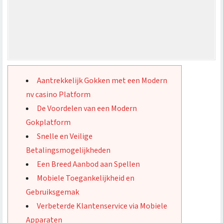
Aantrekkelijk Gokken met een Modern
nv casino Platform
De Voordelen van een Modern
Gokplatform
Snelle en Veilige
Betalingsmogelijkheden
Een Breed Aanbod aan Spellen
Mobiele Toegankelijkheid en
Gebruiksgemak
Verbeterde Klantenservice via Mobiele
Apparaten