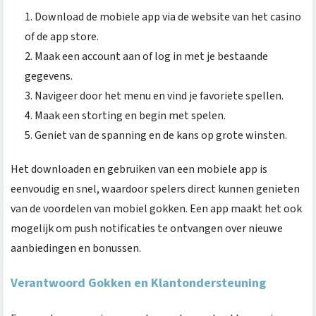
Download de mobiele app via de website van het casino
of de app store.
Maak een account aan of log in met je bestaande
gegevens.
Navigeer door het menu en vind je favoriete spellen.
Maak een storting en begin met spelen.
Geniet van de spanning en de kans op grote winsten.
Het downloaden en gebruiken van een mobiele app is
eenvoudig en snel, waardoor spelers direct kunnen genieten
van de voordelen van mobiel gokken. Een app maakt het ook
mogelijk om push notificaties te ontvangen over nieuwe
aanbiedingen en bonussen.
Verantwoord Gokken en Klantondersteuning