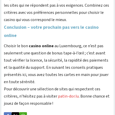
les sites qui ne répondent pas à vos exigences. Combinez ces
critères avec vos préférences personnelles pour choisir le
casino qui vous correspond le mieux.
Conclusion – votre prochain pas vers le casino
online
Choisir le bon
casino online
au Luxembourg, ce n’est pas
seulement une question de bonus tape‑à‑l’œil ; c’est avant
tout vérifier la licence, la sécurité, la rapidité des paiements
et la qualité du support. En suivant les conseils pratiques
présentés ici, vous avez toutes les cartes en main pour jouer
en toute sérénité.
Pour découvrir une sélection de sites qui respectent ces
critères, n’hésitez pas à visiter
patin-dor.lu
. Bonne chance et
jouez de façon responsable !