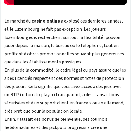
Le marché du
casino online
a explosé ces dernières années,
et le Luxembourg ne fait pas exception. Les joueurs
luxembourgeois recherchent surtout la flexibilité : pouvoir
jouer depuis la maison, le bureau ou le téléphone, tout en
profitant d’offres promotionnelles souvent plus généreuses
que dans les établissements physiques.
En plus de la commodité, le cadre légal du pays assure que les
sites licenciés respectent des normes strictes de protection
des joueurs. Cela signifie que vous avez accès à des jeux avec
un RTP (return to player) transparent, à des transactions
sécurisées et à un support client en français ou en allemand,
très pratique pour la population locale.
Enfin, l’attrait des bonus de bienvenue, des tournois
hebdomadaires et des jackpots progressifs crée une