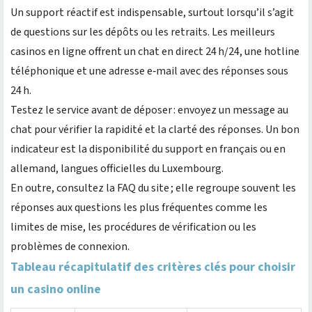
Un support réactif est indispensable, surtout lorsqu’il s’agit
de questions sur les dépôts ou les retraits. Les meilleurs
casinos en ligne offrent un chat en direct 24 h/24, une hotline
téléphonique et une adresse e‑mail avec des réponses sous
24 h.
Testez le service avant de déposer : envoyez un message au
chat pour vérifier la rapidité et la clarté des réponses. Un bon
indicateur est la disponibilité du support en français ou en
allemand, langues officielles du Luxembourg.
En outre, consultez la FAQ du site ; elle regroupe souvent les
réponses aux questions les plus fréquentes comme les
limites de mise, les procédures de vérification ou les
problèmes de connexion.
Tableau récapitulatif des critères clés pour choisir
un casino online