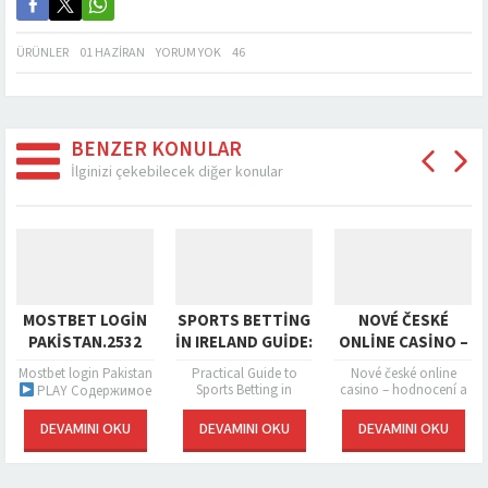
ÜRÜNLER
01 HAZIRAN
YORUM YOK
46
BENZER KONULAR
İlginizi çekebilecek diğer konular
MOSTBET LOGIN
SPORTS BETTING
NOVÉ ČESKÉ
PAKISTAN.2532
IN IRELAND GUIDE:
ONLINE CASINO –
TIPS, BONUSES &
HODNOCENÍ A
Mostbet login Pakistan
Practical Guide to
Nové české online
SAFETY
POROVNÁNÍ PRO
Sports Betting in
casino – hodnocení a
PLAY Содержимое
Ireland Getting Started
porovnání pro hráče
HRÁČE
Mostbet Login
– Registration &
Pakistan: A
HRÁT Содержимое
DEVAMINI OKU
DEVAMINI OKU
DEVAMINI OKU
Verification Before you
Comprehensive Guide
Nejlepší online káznice
can place your first
Mostbet Login
pro české hráče
wager,...
Pakistan: A Step-by-
Porovnání...