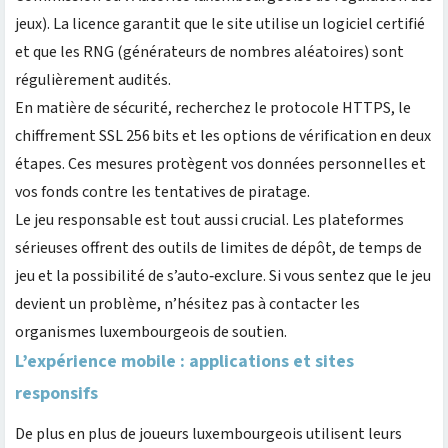
jeux). La licence garantit que le site utilise un logiciel certifié
et que les RNG (générateurs de nombres aléatoires) sont
régulièrement audités.
En matière de sécurité, recherchez le protocole HTTPS, le
chiffrement SSL 256 bits et les options de vérification en deux
étapes. Ces mesures protègent vos données personnelles et
vos fonds contre les tentatives de piratage.
Le jeu responsable est tout aussi crucial. Les plateformes
sérieuses offrent des outils de limites de dépôt, de temps de
jeu et la possibilité de s’auto‑exclure. Si vous sentez que le jeu
devient un problème, n’hésitez pas à contacter les
organismes luxembourgeois de soutien.
L’expérience mobile : applications et sites
responsifs
De plus en plus de joueurs luxembourgeois utilisent leurs