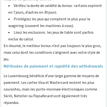
Vérifiez la durée de validité du bonus : certains expirent
en 7 jours, d’autres en 30 jours.
Privilégiez les jeux qui comptent le plus pour le
wagering (souvent les machines à sous).
Lisez les exclusions : les jeux de table sont parfois
exclus du calcul.
En résumé, le meilleur bonus n’est pas toujours le plus gros,
mais celui dont les conditions s’alignent avec votre style de
jeu.
Méthodes de paiement et rapidité des withdrawals
Le Luxembourg bénéficie d’une large gamme de moyens de
paiement. Les cartes Visa et Mastercard restent les plus
courantes, mais les porte‑monnaie électroniques comme
Skrill, Neteller ou Paysafecard sont également très
répandus.