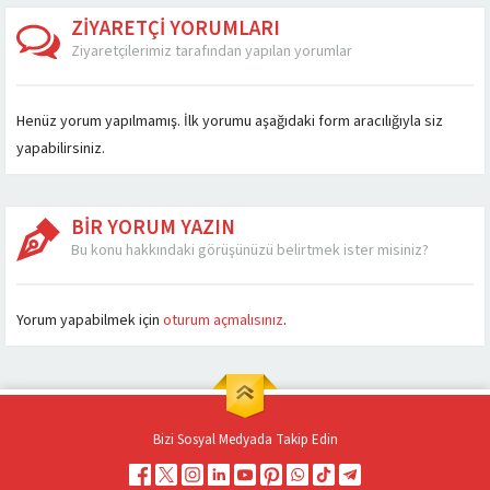
Step Guide Mostbet is...
ZİYARETÇİ YORUMLARI
Ziyaretçilerimiz tarafından yapılan yorumlar
Henüz yorum yapılmamış. İlk yorumu aşağıdaki form aracılığıyla siz
yapabilirsiniz.
BİR YORUM YAZIN
Bu konu hakkındaki görüşünüzü belirtmek ister misiniz?
Müşteri Temsilcisi
Yorum yapabilmek için
oturum açmalısınız
.
Bizi Sosyal Medyada Takip Edin
Cevap Yaz