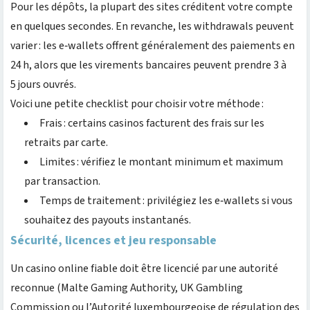
Pour les dépôts, la plupart des sites créditent votre compte
en quelques secondes. En revanche, les withdrawals peuvent
varier : les e‑wallets offrent généralement des paiements en
24 h, alors que les virements bancaires peuvent prendre 3 à
5 jours ouvrés.
Voici une petite checklist pour choisir votre méthode :
Frais : certains casinos facturent des frais sur les
retraits par carte.
Limites : vérifiez le montant minimum et maximum
par transaction.
Temps de traitement : privilégiez les e‑wallets si vous
souhaitez des payouts instantanés.
Sécurité, licences et jeu responsable
Un casino online fiable doit être licencié par une autorité
reconnue (Malte Gaming Authority, UK Gambling
Commission ou l’Autorité luxembourgeoise de régulation des