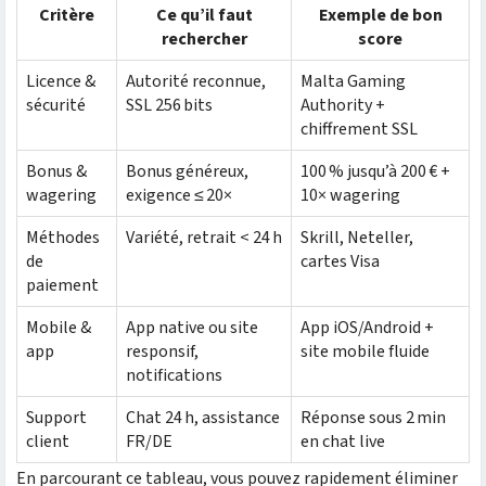
Critère
Ce qu’il faut
Exemple de bon
rechercher
score
Licence &
Autorité reconnue,
Malta Gaming
sécurité
SSL 256 bits
Authority +
chiffrement SSL
Bonus &
Bonus généreux,
100 % jusqu’à 200 € +
wagering
exigence ≤ 20×
10× wagering
Méthodes
Variété, retrait < 24 h
Skrill, Neteller,
de
cartes Visa
paiement
Mobile &
App native ou site
App iOS/Android +
app
responsif,
site mobile fluide
notifications
Support
Chat 24 h, assistance
Réponse sous 2 min
client
FR/DE
en chat live
En parcourant ce tableau, vous pouvez rapidement éliminer