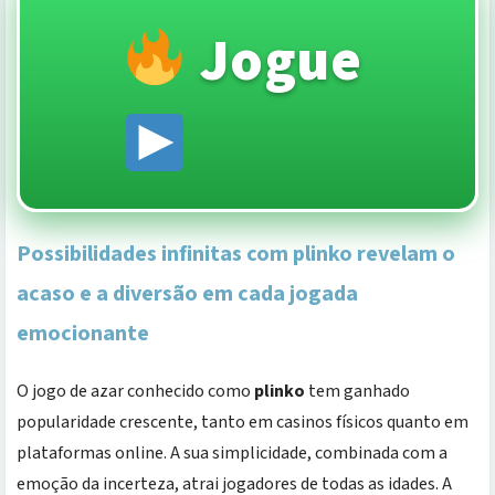
Jogue
Possibilidades infinitas com plinko revelam o
acaso e a diversão em cada jogada
emocionante
O jogo de azar conhecido como
plinko
tem ganhado
popularidade crescente, tanto em casinos físicos quanto em
plataformas online. A sua simplicidade, combinada com a
emoção da incerteza, atrai jogadores de todas as idades. A