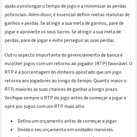
ajuda a prolongar o tempo de jogo e a minimizar as perdas
potenciais. Além disso, é essencial definir metas realistas de
ganhos e perdas. Se atingir a sua meta de ganhos, pare de
jogar e aproveite os seus lucros. Se atingir a sua meta de
perdas, pare de jogar e evite perseguir as suas perdas.
Outro aspecto importante do gerenciamento de banca é
escolher jogos com um retorno ao jogador (RTP) favorável. O
RTP é a porcentagem do dinheiro apostado que um jogo
retorna aos jogadores ao longo do tempo. Quanto maior o
RTP, maiores as suas chances de ganhar a longo prazo.
Verifique sempre o RTP do jogo antes de começar a jogar e
opte por jogos com um RTP mais alto.
Defina um orçamento antes de começar a jogar.
Divida o seu orçamento em unidades menores.