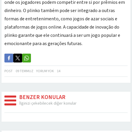
onde os jogadores podem competir entre si por prêmios em
dinheiro. O plinko também pode ser integrado a outras
formas de entretenimento, como jogos de azar sociais e
plataformas de jogos online. A capacidade de inovação do
plinko garante que ele continuará a ser um jogo popular e
emocionante para as gerações futuras.
POST
09 TEMMUZ
YORUM YOK
14
BENZER KONULAR
İlginizi çekebilecek diğer konular