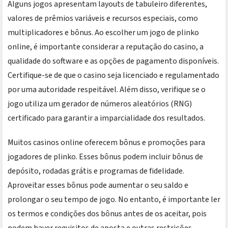
Alguns jogos apresentam layouts de tabuleiro diferentes,
valores de prêmios variáveis e recursos especiais, como
multiplicadores e bônus. Ao escolher um jogo de plinko
online, é importante considerar a reputação do casino, a
qualidade do software e as opções de pagamento disponíveis.
Certifique-se de que o casino seja licenciado e regulamentado
por uma autoridade respeitável. Além disso, verifique se o
jogo utiliza um gerador de números aleatórios (RNG)
certificado para garantir a imparcialidade dos resultados.
Muitos casinos online oferecem bônus e promoções para
jogadores de plinko. Esses bônus podem incluir bônus de
depósito, rodadas grátis e programas de fidelidade.
Aproveitar esses bônus pode aumentar o seu saldo e
prolongar o seu tempo de jogo. No entanto, é importante ler
os termos e condições dos bônus antes de os aceitar, pois
podem haver requisitos de aposta e outras restrições.