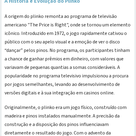
A História e Evolução do Plinko
A origem do plinko remonta ao programa de televisão
americano "The Price is Right", onde se tornou um elemento
icônico. Introduzido em 1972, o jogo rapidamente cativou o
público com o seu apelo visual e a emoção de ver o disco
“dançar” pelos pinos. No programa, os participantes tinham
a chance de ganhar prêmios em dinheiro, com valores que
variavam de pequenas quantias a somas consideráveis. A
popularidade no programa televisivo impulsionou a procura
por jogos semelhantes, levando ao desenvolvimento de
versões digitais e à sua integração em casinos online.
Originalmente, o plinko era um jogo físico, construído com
madeira e pinos instalados manualmente. A precisão da
construção e a disposição dos pinos influenciavam
diretamente o resultado do jogo. Com o advento da