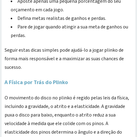
Aposte apenas uma pequena porcentagem do seu
orçamento em cada jogo.
Defina metas realistas de ganhos e perdas.
Pare de jogar quando atingir a sua meta de ganhos ou
perdas.
Seguir estas dicas simples pode ajudá-lo a jogar plinko de
forma mais responsável e a maximizar as suas chances de
sucesso.
A Física por Trás do Plinko
O movimento do disco no plinko é regido pelas leis da física,
incluindo a gravidade, o atrito e a elasticidade. A gravidade
puxa o disco para baixo, enquanto o atrito reduz a sua
velocidade à medida que ele colide com os pinos. A
elasticidade dos pinos determina o ângulo e a direção do