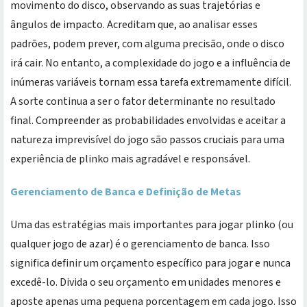
movimento do disco, observando as suas trajetórias e
ângulos de impacto. Acreditam que, ao analisar esses
padrões, podem prever, com alguma precisão, onde o disco
irá cair. No entanto, a complexidade do jogo e a influência de
inúmeras variáveis tornam essa tarefa extremamente difícil.
A sorte continua a ser o fator determinante no resultado
final. Compreender as probabilidades envolvidas e aceitar a
natureza imprevisível do jogo são passos cruciais para uma
experiência de plinko mais agradável e responsável.
Gerenciamento de Banca e Definição de Metas
Uma das estratégias mais importantes para jogar plinko (ou
qualquer jogo de azar) é o gerenciamento de banca. Isso
significa definir um orçamento específico para jogar e nunca
excedê-lo. Divida o seu orçamento em unidades menores e
aposte apenas uma pequena porcentagem em cada jogo. Isso