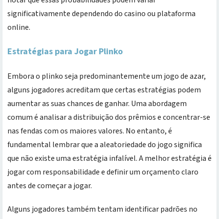
significativamente dependendo do casino ou plataforma
online.
Estratégias para Jogar Plinko
Embora o plinko seja predominantemente um jogo de azar,
alguns jogadores acreditam que certas estratégias podem
aumentar as suas chances de ganhar. Uma abordagem
comum é analisar a distribuição dos prêmios e concentrar-se
nas fendas com os maiores valores. No entanto, é
fundamental lembrar que a aleatoriedade do jogo significa
que não existe uma estratégia infalível. A melhor estratégia é
jogar com responsabilidade e definir um orçamento claro
antes de começar a jogar.
Alguns jogadores também tentam identificar padrões no