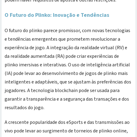
O Futuro do Plinko: Inovação e Tendências
O futuro do plinko parece promissor, com novas tecnologias
e tendências emergentes que prometem revolucionar a
experiência de jogo. A integração da realidade virtual (RV) e
da realidade aumentada (RA) pode criar experiências de
plinko imersivas e interativas. O uso de inteligência artificial
(IA) pode levar ao desenvolvimento de jogos de plinko mais
inteligentes e adaptáveis, que se ajustam às preferências dos
jogadores. A tecnologia blockchain pode ser usada para
garantir a transparência e a segurança das transações e dos
resultados do jogo.
A crescente popularidade dos eSports e das transmissões ao
vivo pode levar ao surgimento de torneios de plinko online,