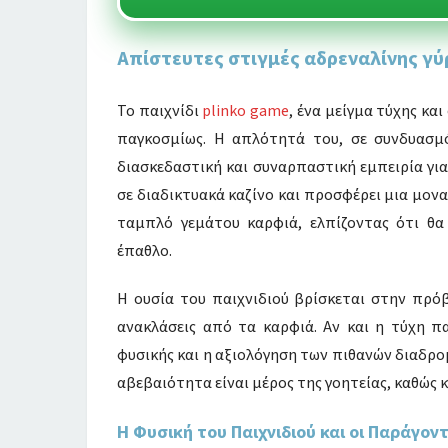
Απίστευτες στιγμές αδρεναλίνης γύ
Το παιχνίδι
plinko game
, ένα μείγμα τύχης κα
παγκοσμίως. Η απλότητά του, σε συνδυασμ
διασκεδαστική και συναρπαστική εμπειρία για
σε διαδικτυακά καζίνο και προσφέρει μια μονα
ταμπλό γεμάτου καρφιά, ελπίζοντας ότι θ
έπαθλο.
Η ουσία του παιχνιδιού βρίσκεται στην πρό
ανακλάσεις από τα καρφιά. Αν και η τύχη π
φυσικής και η αξιολόγηση των πιθανών διαδρο
αβεβαιότητα είναι μέρος της γοητείας, καθώς κ
Η Φυσική του Παιχνιδιού και οι Παράγο