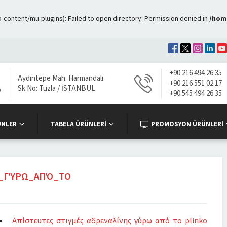
ontent/mu-plugins): Failed to open directory: Permission denied in
/hom
+90 216 494 26 35
Aydıntepe Mah. Harmandalı
+90 216 551 02 17
Sk.No: Tuzla / İSTANBUL
+90 545 494 26 35
ÜNLER
TABELA ÜRÜNLERİ
PROMOSYON ÜRÜNLERİ
Σ_ΓΎΡΩ_ΑΠΌ_ΤΟ
Απίστευτες στιγμές αδρεναλίνης γύρω από το plinko