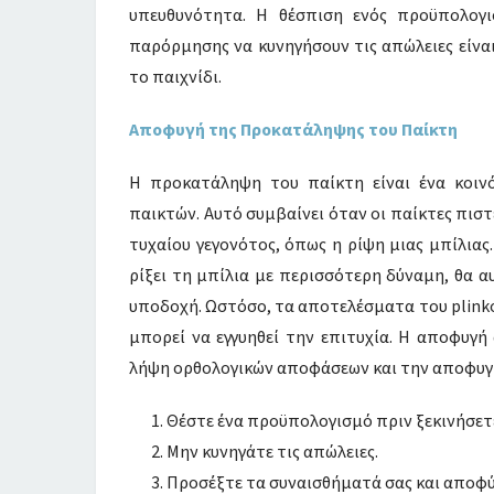
υπευθυνότητα. Η θέσπιση ενός προϋπολογ
παρόρμησης να κυνηγήσουν τις απώλειες είναι
το παιχνίδι.
Αποφυγή της Προκατάληψης του Παίκτη
Η προκατάληψη του παίκτη είναι ένα κοιν
παικτών. Αυτό συμβαίνει όταν οι παίκτες πι
τυχαίου γεγονότος, όπως η ρίψη μιας μπίλιας.
ρίξει τη μπίλια με περισσότερη δύναμη, θα α
υποδοχή. Ωστόσο, τα αποτελέσματα του plinko
μπορεί να εγγυηθεί την επιτυχία. Η αποφυγή
λήψη ορθολογικών αποφάσεων και την αποφυγ
Θέστε ένα προϋπολογισμό πριν ξεκινήσετε
Μην κυνηγάτε τις απώλειες.
Προσέξτε τα συναισθήματά σας και αποφύγ