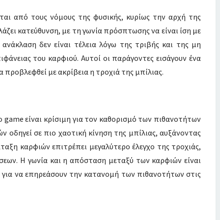
ται από τους νόμους της φυσικής, κυρίως την αρχή της
λάζει κατεύθυνση, με τη γωνία πρόσπτωσης να είναι ίση με
ανάκλαση δεν είναι τέλεια λόγω της τριβής και της μη
πιφάνειας του καρφιού. Αυτοί οι παράγοντες εισάγουν ένα
 προβλεφθεί με ακρίβεια η τροχιά της μπίλιας.
o game είναι κρίσιμη για τον καθορισμό των πιθανοτήτων
ν οδηγεί σε πιο χαοτική κίνηση της μπίλιας, αυξάνοντας
άταξη καρφιών επιτρέπει μεγαλύτερο έλεγχο της τροχιάς,
σεων. Η γωνία και η απόσταση μεταξύ των καρφιών είναι
για να επηρεάσουν την κατανομή των πιθανοτήτων στις