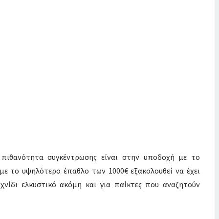
 πιθανότητα συγκέντρωσης είναι στην υποδοχή με το
με το υψηλότερο έπαθλο των 1000€ εξακολουθεί να έχει
χνίδι ελκυστικό ακόμη και για παίκτες που αναζητούν