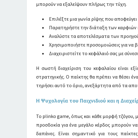
μπορούν να εξαλείψουν πλήρως την τύχη.
Επιλέξτε μια γωνία ρίψης που αποφεύγει 
Παρατηρήστε την διάταξη των καρφιών κ
Αναλύστε τα αποτελέσματα των προηγούμ
Χρησιμοποιήστε προσομοιώσεις για να β
Διαχειριστείτε το κεφάλαιό σας με σύνεσ
Η σωστή διαχείριση του κεφαλαίου είναι εξ
στρατηγικής. Ο παίκτης θα πρέπει να θέσει ένα
τηρήσει αυτό το όριο, ανεξάρτητα από τα απ
Η Ψυχολογία του Παιχνιδιού και η Διαχεί
Το plinko game, όπως και κάθε μορφή τζόγου, μ
προσδοκία για ένα μεγάλο κέρδος μπορούν να
δαπάνες. Είναι σημαντικό για τους παίκτε