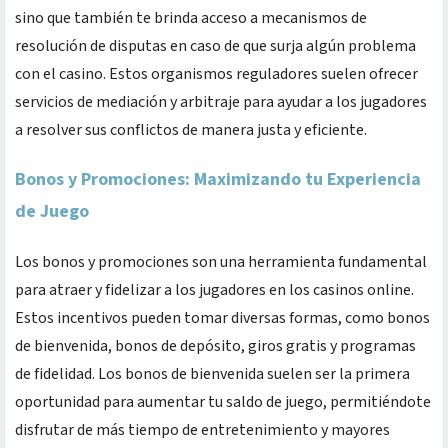
sino que también te brinda acceso a mecanismos de
resolución de disputas en caso de que surja algún problema
con el casino. Estos organismos reguladores suelen ofrecer
servicios de mediación y arbitraje para ayudar a los jugadores
a resolver sus conflictos de manera justa y eficiente.
Bonos y Promociones: Maximizando tu Experiencia
de Juego
Los bonos y promociones son una herramienta fundamental
para atraer y fidelizar a los jugadores en los casinos online.
Estos incentivos pueden tomar diversas formas, como bonos
de bienvenida, bonos de depósito, giros gratis y programas
de fidelidad. Los bonos de bienvenida suelen ser la primera
oportunidad para aumentar tu saldo de juego, permitiéndote
disfrutar de más tiempo de entretenimiento y mayores