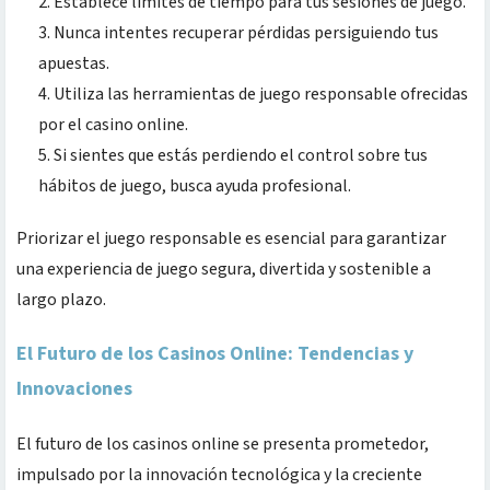
Establece límites de tiempo para tus sesiones de juego.
Nunca intentes recuperar pérdidas persiguiendo tus
apuestas.
Utiliza las herramientas de juego responsable ofrecidas
por el casino online.
Si sientes que estás perdiendo el control sobre tus
hábitos de juego, busca ayuda profesional.
Priorizar el juego responsable es esencial para garantizar
una experiencia de juego segura, divertida y sostenible a
largo plazo.
El Futuro de los Casinos Online: Tendencias y
Innovaciones
El futuro de los casinos online se presenta prometedor,
impulsado por la innovación tecnológica y la creciente