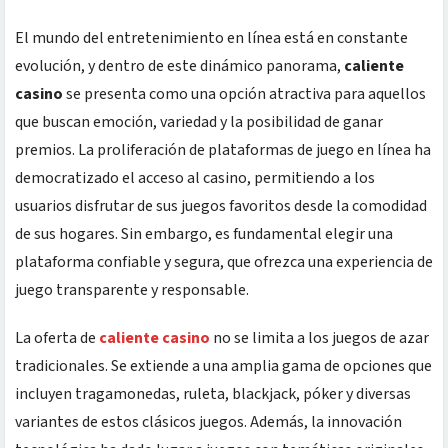
El mundo del entretenimiento en línea está en constante
evolución, y dentro de este dinámico panorama,
caliente
casino
se presenta como una opción atractiva para aquellos
que buscan emoción, variedad y la posibilidad de ganar
premios. La proliferación de plataformas de juego en línea ha
democratizado el acceso al casino, permitiendo a los
usuarios disfrutar de sus juegos favoritos desde la comodidad
de sus hogares. Sin embargo, es fundamental elegir una
plataforma confiable y segura, que ofrezca una experiencia de
juego transparente y responsable.
La oferta de
caliente casino
no se limita a los juegos de azar
tradicionales. Se extiende a una amplia gama de opciones que
incluyen tragamonedas, ruleta, blackjack, póker y diversas
variantes de estos clásicos juegos. Además, la innovación