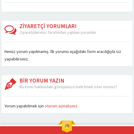
ZİYARETÇİ YORUMLARI
Ziyaretçilerimiz tarafından yapılan yorumlar
Henüz yorum yapılmamış. İlk yorumu aşağıdaki form aracılığıyla siz
yapabilirsiniz.
BİR YORUM YAZIN
Bu konu hakkındaki görüşünüzü belirtmek ister misiniz?
Müşteri Temsilcisi
Yorum yapabilmek için
oturum açmalısınız
.