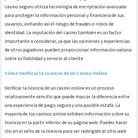
casino seguro utiliza tecnología de encriptación avanzada
para proteger la información personal y financiera de sus
usuarios, evitando así el riesgo de fraudes o robos de
identidad. La reputación del casino también es un factor
importante a considerar, ya que las opiniones y experiencias
de otros jugadores pueden proporcionar información valiosa
sobre su fiabilidad y servicio al cliente.
Cómo Verificar la Licencia de un Casino Online
Verificar la licencia de un casino online es un proceso
relativamente sencillo que puede marcar la diferencia entre
una experiencia de juego segura y una posible estafa. La
mayoría de los casinos online exhiben información sobre su
licencia en la parte inferior de su página web. Puedes hacer
clic en el sello de la licencia para ser redirigido al sitio web