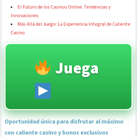
El Futuro de los Casinos Online: Tendencias y
Innovaciones
Más Allá del Juego: La Experiencia Integral de Caliente
Casino
Juega
Oportunidad única para disfrutar al máximo
con caliente casino y bonos exclusivos