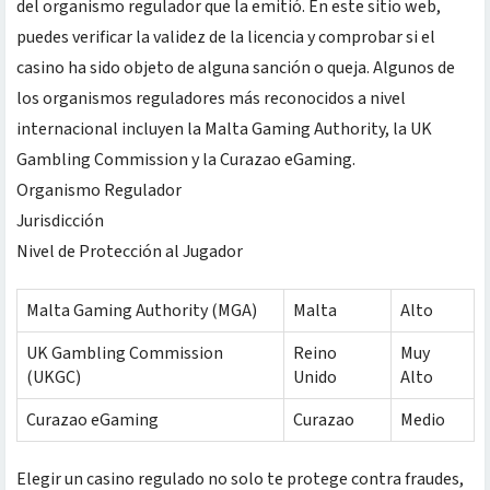
del organismo regulador que la emitió. En este sitio web,
puedes verificar la validez de la licencia y comprobar si el
casino ha sido objeto de alguna sanción o queja. Algunos de
los organismos reguladores más reconocidos a nivel
internacional incluyen la Malta Gaming Authority, la UK
Gambling Commission y la Curazao eGaming.
Organismo Regulador
Jurisdicción
Nivel de Protección al Jugador
Malta Gaming Authority (MGA)
Malta
Alto
UK Gambling Commission
Reino
Muy
(UKGC)
Unido
Alto
Curazao eGaming
Curazao
Medio
Elegir un casino regulado no solo te protege contra fraudes,