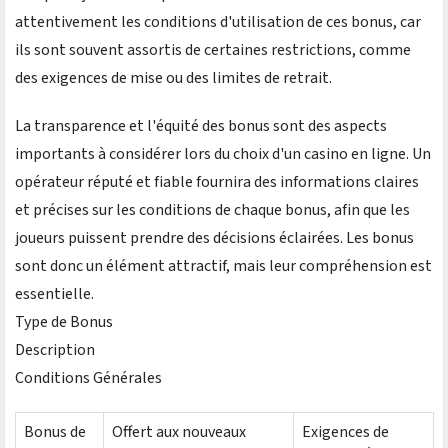
attentivement les conditions d'utilisation de ces bonus, car
ils sont souvent assortis de certaines restrictions, comme
des exigences de mise ou des limites de retrait.
La transparence et l'équité des bonus sont des aspects
importants à considérer lors du choix d'un casino en ligne. Un
opérateur réputé et fiable fournira des informations claires
et précises sur les conditions de chaque bonus, afin que les
joueurs puissent prendre des décisions éclairées. Les bonus
sont donc un élément attractif, mais leur compréhension est
essentielle.
Type de Bonus
Description
Conditions Générales
Bonus de
Offert aux nouveaux
Exigences de