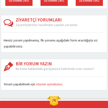
DEVAMINI OKU
ЖДУТ САМЫХ
DEVAMINI OKU
DEVAMINI OKU
funguje hra Plinko a co
ждут самых смелых!
hinder Utmaningarna
СМЕЛЫХ!
ji dělá tak...
Уникальная
på vägen: En
атмосфера и сюжет
detaljerad analys...
слота...
ZİYARETÇİ YORUMLARI
Ziyaretçilerimiz tarafından yapılan yorumlar
Henüz yorum yapılmamış. İlk yorumu aşağıdaki form aracılığıyla siz
yapabilirsiniz.
BİR YORUM YAZIN
Bu konu hakkındaki görüşünüzü belirtmek ister misiniz?
Müşteri Temsilcisi
Yorum yapabilmek için
oturum açmalısınız
.