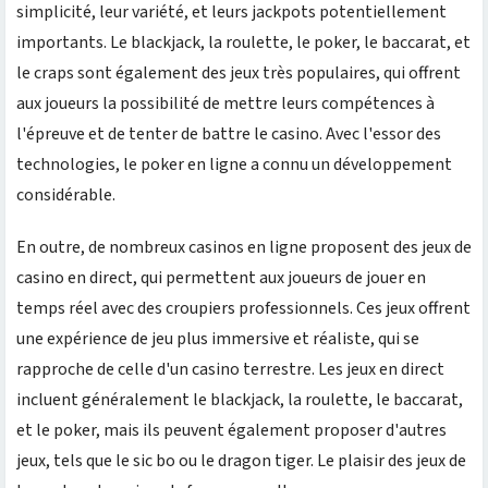
simplicité, leur variété, et leurs jackpots potentiellement
importants. Le blackjack, la roulette, le poker, le baccarat, et
le craps sont également des jeux très populaires, qui offrent
aux joueurs la possibilité de mettre leurs compétences à
l'épreuve et de tenter de battre le casino. Avec l'essor des
technologies, le poker en ligne a connu un développement
considérable.
En outre, de nombreux casinos en ligne proposent des jeux de
casino en direct, qui permettent aux joueurs de jouer en
temps réel avec des croupiers professionnels. Ces jeux offrent
une expérience de jeu plus immersive et réaliste, qui se
rapproche de celle d'un casino terrestre. Les jeux en direct
incluent généralement le blackjack, la roulette, le baccarat,
et le poker, mais ils peuvent également proposer d'autres
jeux, tels que le sic bo ou le dragon tiger. Le plaisir des jeux de