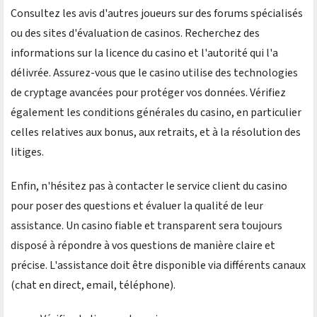
Consultez les avis d'autres joueurs sur des forums spécialisés
ou des sites d'évaluation de casinos. Recherchez des
informations sur la licence du casino et l'autorité qui l'a
délivrée. Assurez-vous que le casino utilise des technologies
de cryptage avancées pour protéger vos données. Vérifiez
également les conditions générales du casino, en particulier
celles relatives aux bonus, aux retraits, et à la résolution des
litiges.
Enfin, n'hésitez pas à contacter le service client du casino
pour poser des questions et évaluer la qualité de leur
assistance. Un casino fiable et transparent sera toujours
disposé à répondre à vos questions de manière claire et
précise. L'assistance doit être disponible via différents canaux
(chat en direct, email, téléphone).