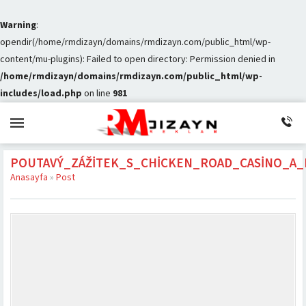
Warning
:
opendir(/home/rmdizayn/domains/rmdizayn.com/public_html/wp-
content/mu-plugins): Failed to open directory: Permission denied in
/home/rmdizayn/domains/rmdizayn.com/public_html/wp-
includes/load.php
on line
981
POUTAVÝ_ZÁŽITEK_S_CHICKEN_ROAD_CASINO_A_
Anasayfa
»
Post