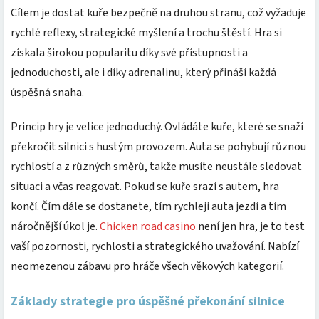
Cílem je dostat kuře bezpečně na druhou stranu, což vyžaduje
rychlé reflexy, strategické myšlení a trochu štěstí. Hra si
získala širokou popularitu díky své přístupnosti a
jednoduchosti, ale i díky adrenalinu, který přináší každá
úspěšná snaha.
Princip hry je velice jednoduchý. Ovládáte kuře, které se snaží
překročit silnici s hustým provozem. Auta se pohybují různou
rychlostí a z různých směrů, takže musíte neustále sledovat
situaci a včas reagovat. Pokud se kuře srazí s autem, hra
končí. Čím dále se dostanete, tím rychleji auta jezdí a tím
náročnější úkol je.
Chicken road casino
není jen hra, je to test
vaší pozornosti, rychlosti a strategického uvažování. Nabízí
neomezenou zábavu pro hráče všech věkových kategorií.
Základy strategie pro úspěšné překonání silnice