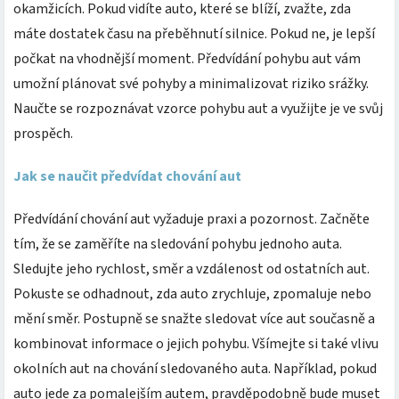
okamžicích. Pokud vidíte auto, které se blíží, zvažte, zda
máte dostatek času na přeběhnutí silnice. Pokud ne, je lepší
počkat na vhodnější moment. Předvídání pohybu aut vám
umožní plánovat své pohyby a minimalizovat riziko srážky.
Naučte se rozpoznávat vzorce pohybu aut a využijte je ve svůj
prospěch.
Jak se naučit předvídat chování aut
Předvídání chování aut vyžaduje praxi a pozornost. Začněte
tím, že se zaměříte na sledování pohybu jednoho auta.
Sledujte jeho rychlost, směr a vzdálenost od ostatních aut.
Pokuste se odhadnout, zda auto zrychluje, zpomaluje nebo
mění směr. Postupně se snažte sledovat více aut současně a
kombinovat informace o jejich pohybu. Všímejte si také vlivu
okolních aut na chování sledovaného auta. Například, pokud
auto jede za pomalejším autem, pravděpodobně bude muset