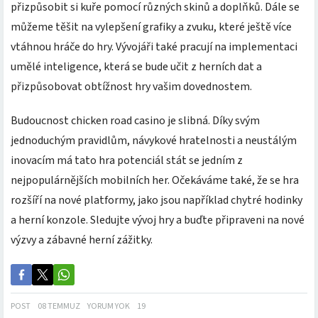
přizpůsobit si kuře pomocí různých skinů a doplňků. Dále se
můžeme těšit na vylepšení grafiky a zvuku, které ještě více
vtáhnou hráče do hry. Vývojáři také pracují na implementaci
umělé inteligence, která se bude učit z herních dat a
přizpůsobovat obtížnost hry vašim dovednostem.
Budoucnost chicken road casino je slibná. Díky svým
jednoduchým pravidlům, návykové hratelnosti a neustálým
inovacím má tato hra potenciál stát se jedním z
nejpopulárnějších mobilních her. Očekáváme také, že se hra
rozšíří na nové platformy, jako jsou například chytré hodinky
a herní konzole. Sledujte vývoj hry a buďte připraveni na nové
výzvy a zábavné herní zážitky.
POST
08 TEMMUZ
YORUM YOK
19