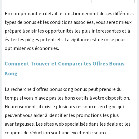
En comprenant en détail le fonctionnement de ces différents
types de bonus et les conditions associées, vous serez mieux
préparé à saisir les opportunités les plus intéressantes et à
éviter les pièges potentiels. La vigilance est de mise pour
optimiser vos économies.
Comment Trouver et Comparer les Offres Bonus
Kong
La recherche d'offres bonuskong bonus peut prendre du
temps si vous n'avez pas les bons outils à votre disposition.
Heureusement, il existe plusieurs ressources en ligne qui
peuvent vous aider à identifier les promotions les plus
avantageuses. Les sites web spécialisés dans les deals et les
coupons de réduction sont une excellente source