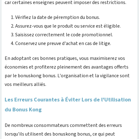
car certaines enseignes peuvent imposer des restrictions.
Vérifiez la date de péremption du bonus.
Assurez-vous que le produit ou service est éligible.
Saisissez correctement le code promotionnel.
Conservez une preuve d'achat en cas de litige.
En adoptant ces bonnes pratiques, vous maximiserez vos
économies et profiterez pleinement des avantages offerts
par le bonuskong bonus. L'organisation et la vigilance sont
vos meilleurs alliés.
Les Erreurs Courantes à Éviter Lors de l'Utilisation
du Bonus Kong
De nombreux consommateurs commettent des erreurs
lorsqu'ils utilisent des bonuskong bonus, ce qui peut