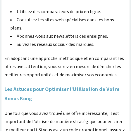
Utilisez des comparateurs de prix en ligne.
Consultez les sites web spécialisés dans les bons
plans.
Abonnez-vous aux newsletters des enseignes.
Suivez les réseaux sociaux des marques.
En adoptant une approche méthodique et en comparant les
offres avec attention, vous serez en mesure de dénicher les
meilleures opportunités et de maximiser vos économies.
Les Astuces pour Optimiser l'Utilisation de Votre
Bonus Kong
Une fois que vous avez trouvé une offre intéressante, il est
important de l'utiliser de manière stratégique pour en tirer
le meilleur parti. Si vous avez un code promotionnel, assurez-