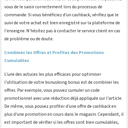
vous de le saisir correctement lors du processus de
commande. Si vous bénéficiez d'un cashback, vérifiez que le
suivi de votre achat est bien enregistré sur la plateforme de
l'enseigne. N'hésitez pas à contacter le service client en cas
de problème ou de doute.
Combinez les Offres et Profitez des Promotions
Cumulables
L'une des astuces les plus efficaces pour optimiser
l'utilisation de votre bonuskong bonus est de combiner les
offres. Par exemple, vous pouvez cumuler un code
promotionnel avec une réduction déjà appliquée sur l'article.
De même, vous pouvez profiter d'une offre de cashback en
plus d'une promotion en cours dans le magasin. Cependant, il
est important de vérifier si les offres sont bien cumulables,