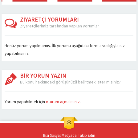
МАКСИМАЛЬНОЙ
zum Online Glücksspiel
выгоды Основы игры
Oyun Çeşitliliği Canlı
Spieleauswahl und
в Gates of Olympus:
ВЫГОДЫ
Casino Deneyimi
Softwareanbieter Die
символика и
Jojobet'te Güvenilirlik
Bedeutung...
механика...
ve...
ZİYARETÇİ YORUMLARI
Ziyaretçilerimiz tarafından yapılan yorumlar
Henüz yorum yapılmamış. İlk yorumu aşağıdaki form aracılığıyla siz
yapabilirsiniz.
BİR YORUM YAZIN
Bu konu hakkındaki görüşünüzü belirtmek ister misiniz?
Müşteri Temsilcisi
Yorum yapabilmek için
oturum açmalısınız
.
Bizi Sosyal Medyada Takip Edin