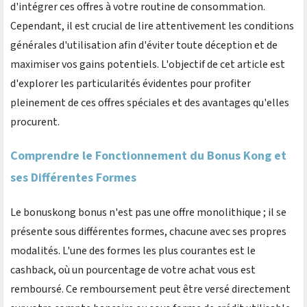
d'intégrer ces offres à votre routine de consommation.
Cependant, il est crucial de lire attentivement les conditions
générales d'utilisation afin d'éviter toute déception et de
maximiser vos gains potentiels. L'objectif de cet article est
d'explorer les particularités évidentes pour profiter
pleinement de ces offres spéciales et des avantages qu'elles
procurent.
Comprendre le Fonctionnement du Bonus Kong et
ses Différentes Formes
Le bonuskong bonus n'est pas une offre monolithique ; il se
présente sous différentes formes, chacune avec ses propres
modalités. L'une des formes les plus courantes est le
cashback, où un pourcentage de votre achat vous est
remboursé. Ce remboursement peut être versé directement