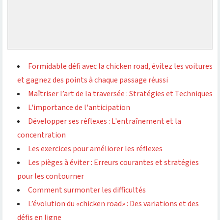
Formidable défi avec la chicken road, évitez les voitures
et gagnez des points à chaque passage réussi
Maîtriser l’art de la traversée : Stratégies et Techniques
L'importance de l'anticipation
Développer ses réflexes : L'entraînement et la
concentration
Les exercices pour améliorer les réflexes
Les pièges à éviter : Erreurs courantes et stratégies
pour les contourner
Comment surmonter les difficultés
L’évolution du «chicken road» : Des variations et des
défis en ligne