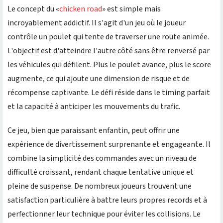
Le concept du «
chicken road
» est simple mais
incroyablement addictif. Il s'agit d'un jeu où le joueur
contrôle un poulet qui tente de traverser une route animée.
L'objectif est d'atteindre l'autre côté sans être renversé par
les véhicules qui défilent. Plus le poulet avance, plus le score
augmente, ce qui ajoute une dimension de risque et de
récompense captivante. Le défi réside dans le timing parfait
et la capacité à anticiper les mouvements du trafic.
Ce jeu, bien que paraissant enfantin, peut offrir une
expérience de divertissement surprenante et engageante. Il
combine la simplicité des commandes avec un niveau de
difficulté croissant, rendant chaque tentative unique et
pleine de suspense. De nombreux joueurs trouvent une
satisfaction particulière à battre leurs propres records et à
perfectionner leur technique pour éviter les collisions. Le