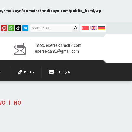
e/rmdizayn/domains/rmdizayn.com/public_html/wp-
info@eserreklamcilik.com
eserreklam1@gmail.com
BLOG
İLETIŞIM
WO_I_NO