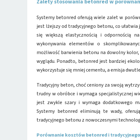
Zalety stosowania betonred w porównan
Systemy betonred oferują wiele zalet w porów
jest lżejszy od tradycyjnego betonu, co ułatwi
się większą elastycznością i odpornością n
wykonywania elementów o skomplikowanych 
możliwość barwienia betonu na dowolny kolor,
wyglądu. Ponadto, betonred jest bardziej ekolo
wykorzystuje się mniej cementu, a emisja dwutle
Tradycyjny beton, choć ceniony za swoją wytrzy
trudny w obróbce i wymaga specjalistycznej wi
jest zwykle szary i wymaga dodatkowego ma
Systemy betonred eliminują te wady, oferuj
tradycyjnego betonu z nowoczesnymi technologi
Porównanie kosztów betonred i tradycyjneg