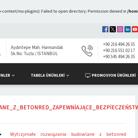
ontent/mu-plugins): Failed to open directory: Permission denied in
/hom
+90 216 494 26 35
Aydıntepe Mah. Harmandalı
+90 216 551 02 17
Sk.No: Tuzla / İSTANBUL
+90 545 494 26 35
ÜNLER
TABELA ÜRÜNLERİ
PROMOSYON ÜRÜNLERİ
ANE_Z_BETONRED_ZAPEWNIAJĄCE_BEZPIECZEŃST
Wytrzymałe rozwiązania budowlane z betonred