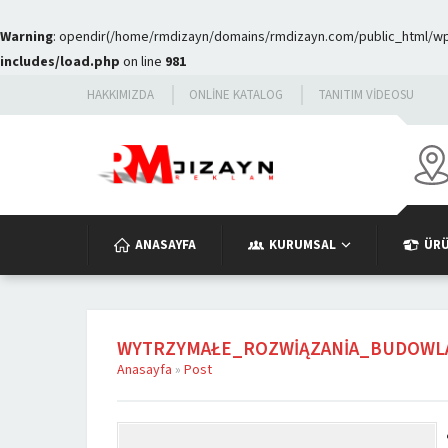
Warning
: opendir(/home/rmdizayn/domains/rmdizayn.com/public_html/wp-c
includes/load.php
on line
981
HAKKIMIZDA
ONLINE KATALOG
TANITIM VIDEOSU
ANASAYFA
KURUMSAL
ÜR
WYTRZYMAŁE_ROZWIĄZANIA_BUDOWL
Anasayfa
»
Post