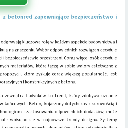
 z betonred zapewniające bezpieczeństwo i
ość odgrywają kluczową rolę w każdym aspekcie budownictwa i
kują na znaczeniu. Wybór odpowiednich rozwiązań decyduje
ci i bezpieczeństwie przestrzeni. Coraz więcej osób decyduje
nych materiałów, które łączą w sobie walory estetyczne z
propozycji, która zyskuje coraz większą popularność, jest
oracyjnych i konstrukcyjnych z betonu.
na zewnątrz budynków to trend, który zdobywa uznanie
w końcowych. Beton, kojarzony dotychczas z surowością i
echnologiom i zastosowaniu odpowiednich dodatków, może
onale wpisując się w najnowsze trendy designu. Systemy
i spersonalizowanych elementów, które odzwierciedlają