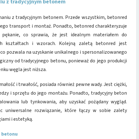
iu z tradycyjnym betonem
naniu z tradycyjnym betonem. Przede wszystkim, betonred
a jego transport i montaż. Ponadto, betonred charakteryzuje
a pękanie, co sprawia, że jest idealnym materiałem do
kształtach i wzorach. Kolejną zaletą betonred jest
 co pozwala na uzyskanie unikalnego i spersonalizowanego
giczny od tradycyjnego betonu, ponieważ do jego produkcji
nku węgla jest niższa.
małość i trwałość, posiada również pewne wady. Jest ciężki,
edzy i sprzętu do jego montażu. Ponadto, tradycyjny beton
lowania lub tynkowania, aby uzyskać pożądany wygląd.
ąc uniwersalne rozwiązanie, które łączy w sobie zalety
ami i estetyką.
o betonu