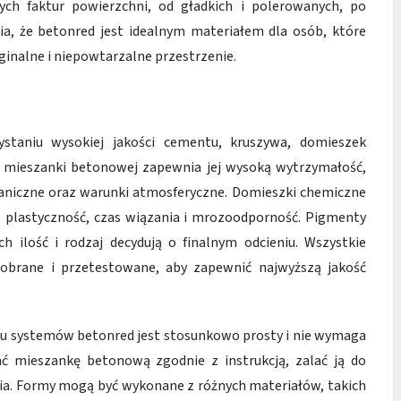
ych faktur powierzchni, od gładkich i polerowanych, po
wia, że betonred jest idealnym materiałem dla osób, które
yginalne i niepowtarzalne przestrzenie.
staniu wysokiej jakości cementu, kruszywa, domieszek
a mieszanki betonowej zapewnia jej wysoką wytrzymałość,
aniczne oraz warunki atmosferyczne. Domieszki chemiczne
o plastyczność, czas wiązania i mrozoodporność. Pigmenty
 ilość i rodzaj decydują o finalnym odcieniu. Wszystkie
dobrane i przetestowane, aby zapewnić najwyższą jakość
iu systemów betonred jest stosunkowo prosty i nie wymaga
ać mieszankę betonową zgodnie z instrukcją, zalać ją do
ia. Formy mogą być wykonane z różnych materiałów, takich