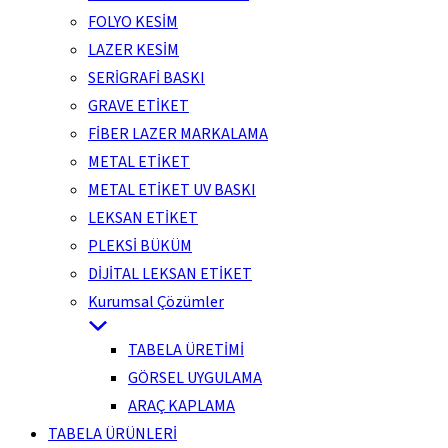
FOLYO KESİM
LAZER KESİM
SERİGRAFİ BASKI
GRAVE ETİKET
FİBER LAZER MARKALAMA
METAL ETİKET
METAL ETİKET UV BASKI
LEKSAN ETİKET
PLEKSİ BÜKÜM
DİJİTAL LEKSAN ETİKET
Kurumsal Çözümler
TABELA ÜRETİMİ
GÖRSEL UYGULAMA
ARAÇ KAPLAMA
TABELA ÜRÜNLERİ