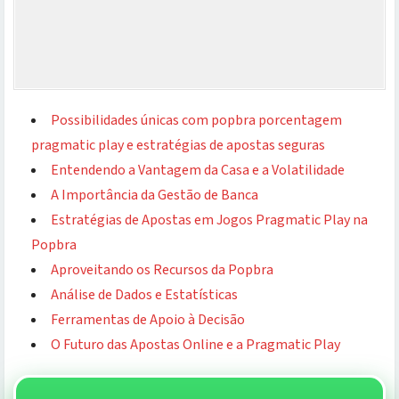
Possibilidades únicas com popbra porcentagem
pragmatic play e estratégias de apostas seguras
Entendendo a Vantagem da Casa e a Volatilidade
A Importância da Gestão de Banca
Estratégias de Apostas em Jogos Pragmatic Play na
Popbra
Aproveitando os Recursos da Popbra
Análise de Dados e Estatísticas
Ferramentas de Apoio à Decisão
O Futuro das Apostas Online e a Pragmatic Play