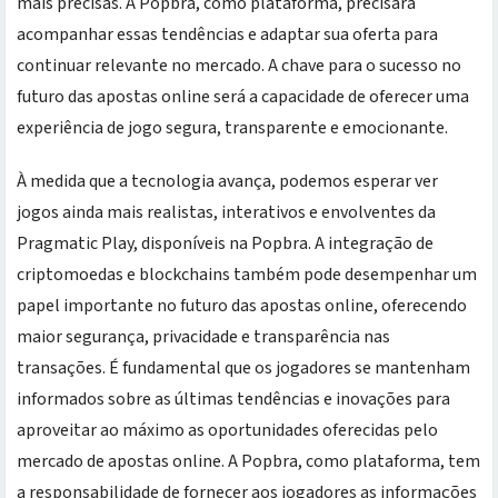
mais precisas. A Popbra, como plataforma, precisará
acompanhar essas tendências e adaptar sua oferta para
continuar relevante no mercado. A chave para o sucesso no
futuro das apostas online será a capacidade de oferecer uma
experiência de jogo segura, transparente e emocionante.
À medida que a tecnologia avança, podemos esperar ver
jogos ainda mais realistas, interativos e envolventes da
Pragmatic Play, disponíveis na Popbra. A integração de
criptomoedas e blockchains também pode desempenhar um
papel importante no futuro das apostas online, oferecendo
maior segurança, privacidade e transparência nas
transações. É fundamental que os jogadores se mantenham
informados sobre as últimas tendências e inovações para
aproveitar ao máximo as oportunidades oferecidas pelo
mercado de apostas online. A Popbra, como plataforma, tem
a responsabilidade de fornecer aos jogadores as informações