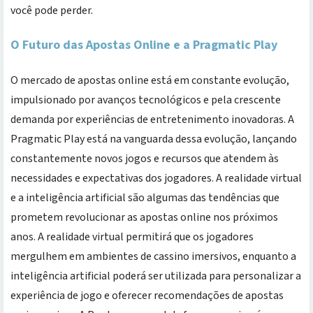
você pode perder.
O Futuro das Apostas Online e a Pragmatic Play
O mercado de apostas online está em constante evolução,
impulsionado por avanços tecnológicos e pela crescente
demanda por experiências de entretenimento inovadoras. A
Pragmatic Play está na vanguarda dessa evolução, lançando
constantemente novos jogos e recursos que atendem às
necessidades e expectativas dos jogadores. A realidade virtual
e a inteligência artificial são algumas das tendências que
prometem revolucionar as apostas online nos próximos
anos. A realidade virtual permitirá que os jogadores
mergulhem em ambientes de cassino imersivos, enquanto a
inteligência artificial poderá ser utilizada para personalizar a
experiência de jogo e oferecer recomendações de apostas