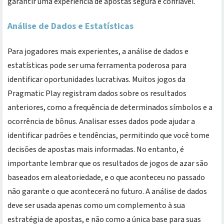
garantir uma experiência de apostas segura e confiável.
Análise de Dados e Estatísticas
Para jogadores mais experientes, a análise de dados e
estatísticas pode ser uma ferramenta poderosa para
identificar oportunidades lucrativas. Muitos jogos da
Pragmatic Play registram dados sobre os resultados
anteriores, como a frequência de determinados símbolos e a
ocorrência de bônus. Analisar esses dados pode ajudar a
identificar padrões e tendências, permitindo que você tome
decisões de apostas mais informadas. No entanto, é
importante lembrar que os resultados de jogos de azar são
baseados em aleatoriedade, e o que aconteceu no passado
não garante o que acontecerá no futuro. A análise de dados
deve ser usada apenas como um complemento à sua
estratégia de apostas, e não como a única base para suas