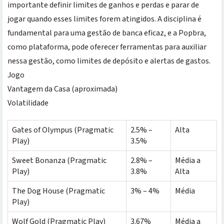
importante definir limites de ganhos e perdas e parar de
jogar quando esses limites forem atingidos. A disciplina é
fundamental para uma gestão de banca eficaz, e a Popbra,
como plataforma, pode oferecer ferramentas para auxiliar
nessa gestão, como limites de depósito e alertas de gastos.
Jogo
Vantagem da Casa (aproximada)
Volatilidade
Gates of Olympus (Pragmatic
2.5% –
Alta
Play)
3.5%
Sweet Bonanza (Pragmatic
2.8% –
Média a
Play)
3.8%
Alta
The Dog House (Pragmatic
3% – 4%
Média
Play)
Wolf Gold (Pragmatic Play)
3.67%
Média a