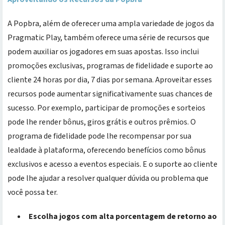
A Popbra, além de oferecer uma ampla variedade de jogos da
Pragmatic Play, também oferece uma série de recursos que
podem auxiliar os jogadores em suas apostas. Isso inclui
promoções exclusivas, programas de fidelidade e suporte ao
cliente 24 horas por dia, 7 dias por semana. Aproveitar esses
recursos pode aumentar significativamente suas chances de
sucesso. Por exemplo, participar de promoções e sorteios
pode lhe render bônus, giros grátis e outros prêmios. O
programa de fidelidade pode lhe recompensar por sua
lealdade à plataforma, oferecendo benefícios como bônus
exclusivos e acesso a eventos especiais. E o suporte ao cliente
pode lhe ajudar a resolver qualquer dúvida ou problema que
você possa ter.
Escolha jogos com alta porcentagem de retorno ao