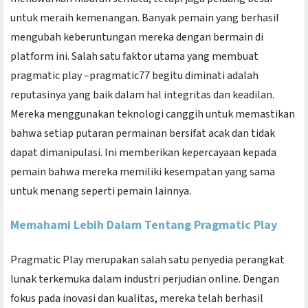
untuk meraih kemenangan. Banyak pemain yang berhasil
mengubah keberuntungan mereka dengan bermain di
platform ini. Salah satu faktor utama yang membuat
pragmatic play –pragmatic77 begitu diminati adalah
reputasinya yang baik dalam hal integritas dan keadilan.
Mereka menggunakan teknologi canggih untuk memastikan
bahwa setiap putaran permainan bersifat acak dan tidak
dapat dimanipulasi. Ini memberikan kepercayaan kepada
pemain bahwa mereka memiliki kesempatan yang sama
untuk menang seperti pemain lainnya.
Memahami Lebih Dalam Tentang Pragmatic Play
Pragmatic Play merupakan salah satu penyedia perangkat
lunak terkemuka dalam industri perjudian online. Dengan
fokus pada inovasi dan kualitas, mereka telah berhasil