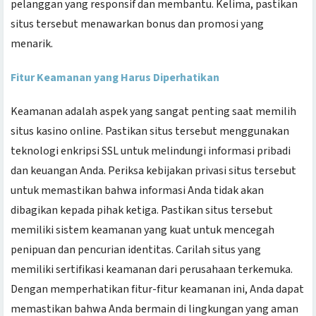
pelanggan yang responsif dan membantu. Kelima, pastikan
situs tersebut menawarkan bonus dan promosi yang
menarik.
Fitur Keamanan yang Harus Diperhatikan
Keamanan adalah aspek yang sangat penting saat memilih
situs kasino online. Pastikan situs tersebut menggunakan
teknologi enkripsi SSL untuk melindungi informasi pribadi
dan keuangan Anda. Periksa kebijakan privasi situs tersebut
untuk memastikan bahwa informasi Anda tidak akan
dibagikan kepada pihak ketiga. Pastikan situs tersebut
memiliki sistem keamanan yang kuat untuk mencegah
penipuan dan pencurian identitas. Carilah situs yang
memiliki sertifikasi keamanan dari perusahaan terkemuka.
Dengan memperhatikan fitur-fitur keamanan ini, Anda dapat
memastikan bahwa Anda bermain di lingkungan yang aman