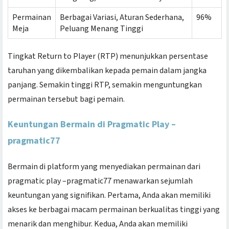
Permainan
Berbagai Variasi, Aturan Sederhana,
96%
Meja
Peluang Menang Tinggi
Tingkat Return to Player (RTP) menunjukkan persentase
taruhan yang dikembalikan kepada pemain dalam jangka
panjang. Semakin tinggi RTP, semakin menguntungkan
permainan tersebut bagi pemain.
Keuntungan Bermain di Pragmatic Play –
pragmatic77
Bermain di platform yang menyediakan permainan dari
pragmatic play –pragmatic77 menawarkan sejumlah
keuntungan yang signifikan. Pertama, Anda akan memiliki
akses ke berbagai macam permainan berkualitas tinggi yang
menarik dan menghibur. Kedua, Anda akan memiliki