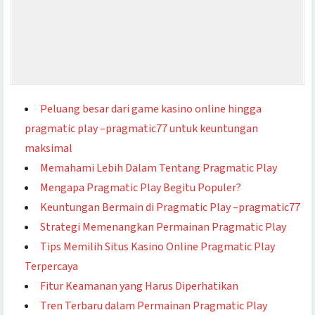
Peluang besar dari game kasino online hingga
pragmatic play –pragmatic77 untuk keuntungan
maksimal
Memahami Lebih Dalam Tentang Pragmatic Play
Mengapa Pragmatic Play Begitu Populer?
Keuntungan Bermain di Pragmatic Play –pragmatic77
Strategi Memenangkan Permainan Pragmatic Play
Tips Memilih Situs Kasino Online Pragmatic Play
Terpercaya
Fitur Keamanan yang Harus Diperhatikan
Tren Terbaru dalam Permainan Pragmatic Play