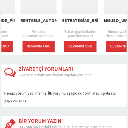
XELKUNST_UND_NERVENAUFREIBENDE_SPANNUNG_ERWARTEN_D
RENTABLE_AUTOMATIZACIÓN_CON_AFK_SPIN_Y_CÓMO_MAXI
ESTRATEGIAS_BRILLANTES_PARA_DOMI
MMUSO_WA_TEMO_
Rentable
Estrategias brillantes
Mmuso wa temo o
automatización con
para dominar el
tshela bororotlhelo go
afk spin y cómo
campo y desactivar las
tloga go tlhabego go
maximizar tus
mines con éxito total
fihlela big bass
DEVAMINI OKU
DEVAMINI OKU
DEVAMINI OKU
ganancias sin esfuerzo
Dominando el Arte de
bonanza x10, o tshela
adicional
la Deducción: Análisis...
meepo Temoso...
Comprendiendo los
Fundamentos del Afk
Spin Herramientas...
ZİYARETÇİ YORUMLARI
.
Ziyaretçilerimiz tarafından yapılan yorumlar
Henüz yorum yapılmamış. İlk yorumu aşağıdaki form aracılığıyla siz
yapabilirsiniz.
BİR YORUM YAZIN
Bu konu hakkındaki görüşünüzü belirtmek ister misiniz?