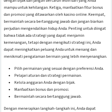
dengan bijak dan jangan bertaruh lebih dari yang Anda
mampu untuk kehilangan. Ketiga, manfaatkan fitur bonus
dan promosi yang ditawarkan oleh kasino online. Keempat,
bermainlah secara bertanggung jawab dan jangan biarkan
perjudian mengendalikan hidup Anda. Penting untuk diingat
bahwa tidak ada strategi yang dapat menjamin
kemenangan, tetapi dengan mengikuti strategi ini, Anda
dapat meningkatkan peluang Anda untuk menang dan
menikmati pengalaman bermain yang lebih menyenangkan.
Pilih permainan yang sesuai dengan preferensi Anda.
Pelajari aturan dan strategi permainan.
Kelola anggaran Anda dengan bijak.
Manfaatkan bonus dan promosi.
Bermainlah secara bertanggung jawab.
Dengan menerapkan langkah-langkah ini, Anda dapat