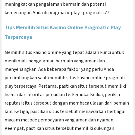
meningkatkan pengalaman bermain dan potensi
kemenangan Anda di pragmatic play –pragmatic77.
Tips Memilih Situs Kasino Online Pragmatic Play
Terpercaya
Memilih situs kasino online yang tepat adalah kunci untuk
menikmati pengalaman bermain yang aman dan
menyenangkan. Ada beberapa faktor yang perlu Anda
pertimbangkan saat memilih situs kasino online pragmatic
play terpercaya. Pertama, pastikan situs tersebut memiliki
lisensi dari otoritas perjudian terkemuka. Kedua, periksa
reputasi situs tersebut dengan membaca ulasan dari pemain
lain. Ketiga, pastikan situs tersebut menawarkan berbagai
macam metode pembayaran yang aman dan nyaman.
Keempat, pastikan situs tersebut memiliki dukungan