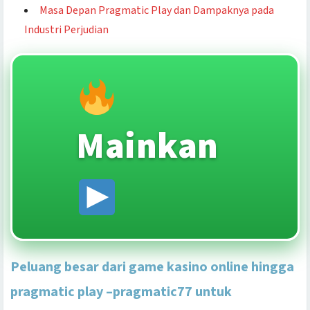
Masa Depan Pragmatic Play dan Dampaknya pada
Industri Perjudian
Mainkan
Peluang besar dari game kasino online hingga
pragmatic play –pragmatic77 untuk