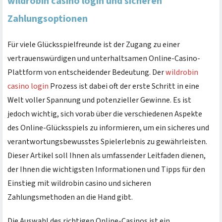
wildrobin casino login und sicheren
Zahlungsoptionen
Für viele Glücksspielfreunde ist der Zugang zu einer
vertrauenswürdigen und unterhaltsamen Online-Casino-
Plattform von entscheidender Bedeutung. Der
wildrobin
casino login
Prozess ist dabei oft der erste Schritt in eine
Welt voller Spannung und potenzieller Gewinne. Es ist
jedoch wichtig, sich vorab über die verschiedenen Aspekte
des Online-Glücksspiels zu informieren, um ein sicheres und
verantwortungsbewusstes Spielerlebnis zu gewährleisten.
Dieser Artikel soll Ihnen als umfassender Leitfaden dienen,
der Ihnen die wichtigsten Informationen und Tipps für den
Einstieg mit wildrobin casino und sicheren
Zahlungsmethoden an die Hand gibt.
Die Auswahl des richtigen Online-Casinos ist ein