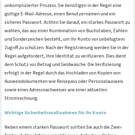
unkomplizierter Prozess. Sie benötigen in der Regel eine
gültige E-Mail-Adresse, einen Benutzernamen und ein
sicheres Passwort. Achten Sie darauf, ein starkes Passwort zu
wählen, das aus einer Kombination von Buchstaben, Zahlen
und Sonderzeichen besteht, um Ihr Konto vor unbefugtem
Zugriff zu schützen. Nach der Registrierung werden Sie in der
Regel aufgefordert, Ihre Identität zu verifizieren. Dies dient
dem Schutz vor Betrug und Geldwäsche. Die Verifizierung
erfolgt in der Regel durch das Hochladen von Kopien von
Ausweisdokumenten wie Reisepass oder Personalausweis
sowie eines Adressnachweises wie einer aktuellen
Stromrechnung.
Wichtige Sicherheitsmaßnahmen für Ihr Konto
Neben einem starken Passwort sollten Sie auch die Zwei-