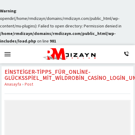
Warning
:
opendir(/home/rmdizayn/domains/rmdizayn.com/public_html/wp-
content/mu-plugins): Failed to open directory: Permission denied in
/home/rmdizayn/domains/rmdizayn.com/public_html/wp-
includes/load.php
on line
981
EINSTEIGER-TIPPS_FÜR_ONLINE-
GLÜCKSSPIEL_MIT_WILDROBIN_CASINO_LOGIN_U
Anasayfa
»
Post