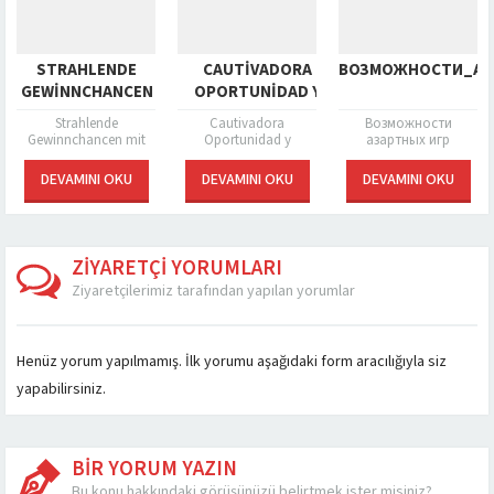
STRAHLENDE
CAUTIVADORA
ВОЗМОЖНОСТИ_АЗ
GEWINNCHANCEN
OPORTUNIDAD Y
MIT KINGMAKER
EXCLUSIVIDAD
Strahlende
Cautivadora
Возможности
CASINO ONLINE
1XSLOTS CASINO
Gewinnchancen mit
Oportunidad y
азартных игр
kingmaker casino
FÜR
Exclusividad 1xslots
PARA JUGADORES
расширяются с
online für
casino para Jugadores
olimpcasino
ANSPRUCHSVOLLE
DEVAMINI OKU
HISPANOHABLANTES
DEVAMINI OKU
DEVAMINI OKU
anspruchsvolle Spieler
Hispanohablantes
благодаря новым
SPIELER
Die vielseitige
Explorando la
технологиям и
Spieleauswahl im
Diversidad del
акциям Современные
kingmaker casino
Catálogo de Juegos de
технологии в
online Die besten
1xslots Casino La...
обеспечении игровой
ZİYARETÇİ YORUMLARI
Strategien für...
платформы Роль
искусственного
Ziyaretçilerimiz tarafından yapılan yorumlar
интеллекта...
Henüz yorum yapılmamış. İlk yorumu aşağıdaki form aracılığıyla siz
yapabilirsiniz.
BİR YORUM YAZIN
Bu konu hakkındaki görüşünüzü belirtmek ister misiniz?