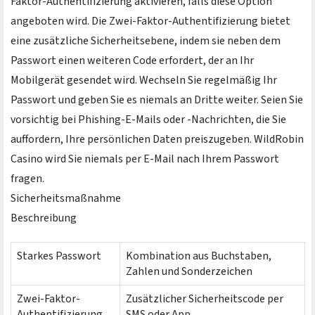
Faktor-Authentifizierung aktivieren, falls diese Option
angeboten wird. Die Zwei-Faktor-Authentifizierung bietet
eine zusätzliche Sicherheitsebene, indem sie neben dem
Passwort einen weiteren Code erfordert, der an Ihr
Mobilgerät gesendet wird. Wechseln Sie regelmäßig Ihr
Passwort und geben Sie es niemals an Dritte weiter. Seien Sie
vorsichtig bei Phishing-E-Mails oder -Nachrichten, die Sie
auffordern, Ihre persönlichen Daten preiszugeben. WildRobin
Casino wird Sie niemals per E-Mail nach Ihrem Passwort
fragen.
Sicherheitsmaßnahme
Beschreibung
Starkes Passwort
Kombination aus Buchstaben,
Zahlen und Sonderzeichen
Zwei-Faktor-
Zusätzlicher Sicherheitscode per
Authentifizierung
SMS oder App