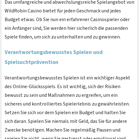
Das umfangreiche und abwechslungsreiche Spielangebot von
WildRobin Casino bietet für jeden Geschmack und jedes
Budget etwas. Ob Sie nun ein erfahrener Casinospieler oder
ein Anfänger sind, Sie werden hier sicherlich die passenden
Spiele finden, um sich zu unterhalten und zu gewinnen.
Verantwortungsbewusstes Spielen und
Spielsuchtprävention
Verantwortungsbewusstes Spielen ist ein wichtiger Aspekt
des Online-Glücksspiels. Es ist wichtig, sich der Risiken
bewusst zu sein und Maßnahmen zu ergreifen, um ein
sicheres und kontrolliertes Spielerlebnis zu gewährleisten.
Setzen Sie sich vor dem Spielen ein Budget und halten Sie
sich daran. Spielen Sie niemals mit Geld, das Sie für andere
Zwecke benötigen. Machen Sie regelmäßig Pausen und
spielen Sie nicht, wenn Sie gestresst oder emotional sind.