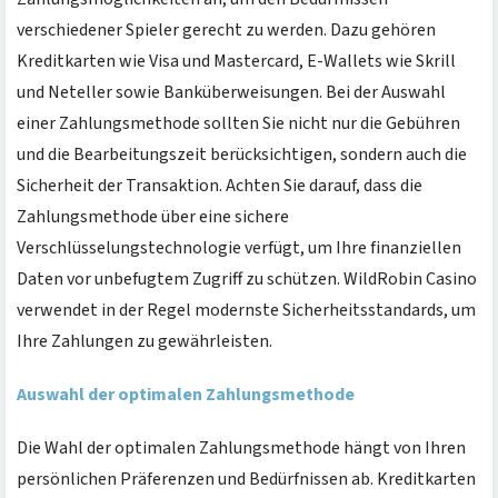
verschiedener Spieler gerecht zu werden. Dazu gehören
Kreditkarten wie Visa und Mastercard, E-Wallets wie Skrill
und Neteller sowie Banküberweisungen. Bei der Auswahl
einer Zahlungsmethode sollten Sie nicht nur die Gebühren
und die Bearbeitungszeit berücksichtigen, sondern auch die
Sicherheit der Transaktion. Achten Sie darauf, dass die
Zahlungsmethode über eine sichere
Verschlüsselungstechnologie verfügt, um Ihre finanziellen
Daten vor unbefugtem Zugriff zu schützen. WildRobin Casino
verwendet in der Regel modernste Sicherheitsstandards, um
Ihre Zahlungen zu gewährleisten.
Auswahl der optimalen Zahlungsmethode
Die Wahl der optimalen Zahlungsmethode hängt von Ihren
persönlichen Präferenzen und Bedürfnissen ab. Kreditkarten