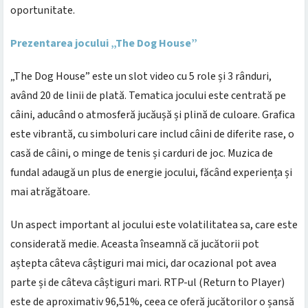
oportunitate.
Prezentarea jocului „The Dog House”
„The Dog House” este un slot video cu 5 role și 3 rânduri,
având 20 de linii de plată. Tematica jocului este centrată pe
câini, aducând o atmosferă jucăușă și plină de culoare. Grafica
este vibrantă, cu simboluri care includ câini de diferite rase, o
casă de câini, o minge de tenis și carduri de joc. Muzica de
fundal adaugă un plus de energie jocului, făcând experiența și
mai atrăgătoare.
Un aspect important al jocului este volatilitatea sa, care este
considerată medie. Aceasta înseamnă că jucătorii pot
aștepta câteva câștiguri mai mici, dar ocazional pot avea
parte și de câteva câștiguri mari. RTP-ul (Return to Player)
este de aproximativ 96,51%, ceea ce oferă jucătorilor o șansă