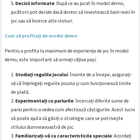
Decizii informate
: După ce au jucat în modul demo,
jucătorii pot decide dacă doresc să investească bani reali în
joc sau să încerce alte sloturi.
Cum să profitați de modul demo
Pentru a profita la maximum de experiența de joc în modul
demo, este important să urmați câțiva pași:
Studiați regulile jocului
: Înainte de a începe, asigurați-
vă că înțelegeți regulile jocului și cum funcționează liniile
de plată.
Experimentați cu pariurile
: Încercați diferite sume de
pariu pentru a vedea cum afectează câștigurile. Acest lucru
vă poate ajuta să găsiți o strategie care se potrivește
stilului dumneavoastră de joc.
Familiarizați-vă cu caracteristicile speciale
: Acordați