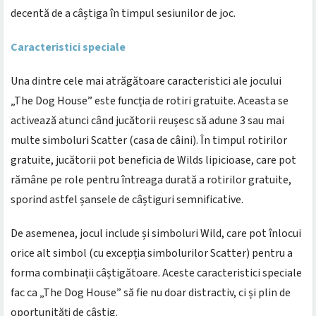
decentă de a câștiga în timpul sesiunilor de joc.
Caracteristici speciale
Una dintre cele mai atrăgătoare caracteristici ale jocului
„The Dog House” este funcția de rotiri gratuite. Aceasta se
activează atunci când jucătorii reușesc să adune 3 sau mai
multe simboluri Scatter (casa de câini). În timpul rotirilor
gratuite, jucătorii pot beneficia de Wilds lipicioase, care pot
rămâne pe role pentru întreaga durată a rotirilor gratuite,
sporind astfel șansele de câștiguri semnificative.
De asemenea, jocul include și simboluri Wild, care pot înlocui
orice alt simbol (cu excepția simbolurilor Scatter) pentru a
forma combinații câștigătoare. Aceste caracteristici speciale
fac ca „The Dog House” să fie nu doar distractiv, ci și plin de
oportunități de câștig.