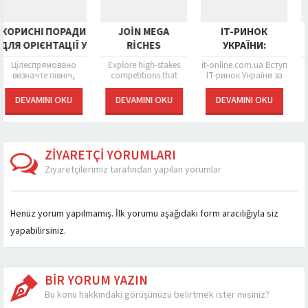
АДИ
JOIN MEGA
IT-РИНОК
GLUCO EXTEN
ІЇ У
RICHES
УКРАЇНИ:
REVIEWS
TOURNAMENTS
ПЕРСПЕКТИВИ ТА
но
Explore high-stakes
it-online.com.ua Вступ
Gluco Extend is a
НЯ
FOR EXCITING
ВИКЛИКИ
ч,
competitions that
IT-ринок України за
natural dietary
від
promise substantial
CASH PRIZE
останні роки став
supplement formula
ень,
monetary incentives.
одним з
to support balanc
U
CHALLENGES
DEVAMINI OKU
DEVAMINI OKU
DEVAMINI OKU
онце
With a variety of events
найдинамічніших
blood sugar levels 
tailored for diverse skill
секторів економіки
enhance overall heal
ень,
levels, participants
країни. Зважаючи на
Its primary...
can...
стрімкий розвиток
технологій,
ZİYARETÇİ YORUMLARI
зростання...
Ziyaretçilerimiz tarafından yapılan yorumlar
Henüz yorum yapılmamış. İlk yorumu aşağıdaki form aracılığıyla siz
yapabilirsiniz.
BİR YORUM YAZIN
Bu konu hakkındaki görüşünüzü belirtmek ister misiniz?