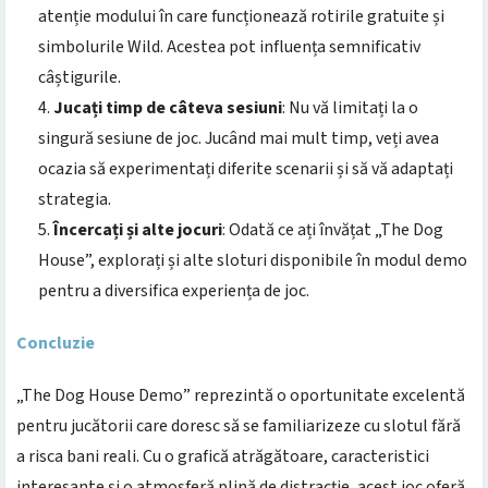
atenție modului în care funcționează rotirile gratuite și
simbolurile Wild. Acestea pot influența semnificativ
câștigurile.
Jucați timp de câteva sesiuni
: Nu vă limitați la o
singură sesiune de joc. Jucând mai mult timp, veți avea
ocazia să experimentați diferite scenarii și să vă adaptați
strategia.
Încercați și alte jocuri
: Odată ce ați învățat „The Dog
House”, explorați și alte sloturi disponibile în modul demo
pentru a diversifica experiența de joc.
Concluzie
„The Dog House Demo” reprezintă o oportunitate excelentă
pentru jucătorii care doresc să se familiarizeze cu slotul fără
a risca bani reali. Cu o grafică atrăgătoare, caracteristici
interesante și o atmosferă plină de distracție, acest joc oferă