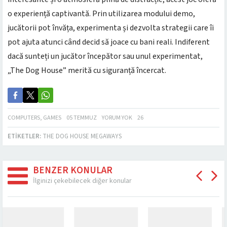
o experiență captivantă. Prin utilizarea modului demo,
jucătorii pot învăța, experimenta și dezvolta strategii care îi
pot ajuta atunci când decid să joace cu bani reali. Indiferent
dacă sunteți un jucător începător sau unul experimentat,
„The Dog House” merită cu siguranță încercat.
COMPUTERS, GAMES
05 TEMMUZ
YORUM YOK
26
ETIKETLER:
THE DOG HOUSE MEGAWAYS
BENZER KONULAR
İlginizi çekebilecek diğer konular