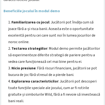
Beneficiile jocului în modul demo
Familiarizarea cu jocul
: Jucătorii pot învăța cum să
joace fără a-și risca banii. Aceasta este o oportunitate
excelentă pentru cei care sunt noi în lumea jocurilor de
noroc online.
Testarea strategiilor
: Modul demo permite jucătorilor
să experimenteze diferite strategii de pariere pentru a
vedea care funcționează cel mai bine pentru ei.
Nicio presiune
: Fără riscuri financiare, jucătorii se pot
bucura de joc fără stresul de a pierde bani.
Explorarea caracteristicilor
: Jucătorii pot descoperi
toate funcțiile speciale ale jocului, cum ar fi rotirile
gratuite și simbolurile Wild, fără a fi nevoie să investească
bani reali.