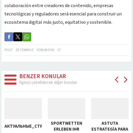
colaboración entre creadores de contenido, empresas
tecnológicas y reguladores será esencial para construir un
ecosistema digital más justo, equitativo y sostenible.
POST
05 TEMMUZ
YORUM YOK
27
BENZER KONULAR
İlginizi çekebilecek diğer konular
SPORTWETTEN
ASTUTA
LAY_EXPANDING_POSSIBILITIES_WITH_VEGAS_HERO_CONSIST
АКТУАЛЬНЫЕ_СТРАТЕГИИ_ВЫИГРЫША_С_КАЗИНО_ОНЛ
ERLEBEN IHR
ESTRATEGIA PARA