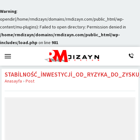
Warning
:
opendir(/home/rmdizayn/domains/rmdizayn.com/public_html/wp-
content/mu-plugins): Failed to open directory: Permission denied in
/home/rmdizayn/domains/rmdizayn.com/public_html/wp-
includes/load.php
on line
981
STABILNOŚĆ_INWESTYCJI_OD_RYZYKA_DO_ZYS
Anasayfa
»
Post