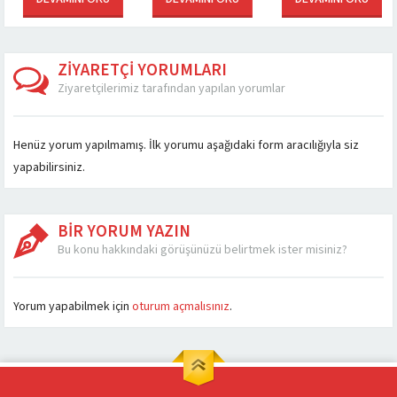
Die Herausforderungen
Begrip van de
συναλλαγές για κάθε
des Straßenverkehrs
Gameplay van Chicken
παίκτη Αδειοδότηση
meistern Taktiken für
Road Casino
και Ρύθμιση: Η Βάση
ein sicheres
Strategieën...
της Ασφάλειας...
Überqueren...
ZİYARETÇİ YORUMLARI
Ziyaretçilerimiz tarafından yapılan yorumlar
Henüz yorum yapılmamış. İlk yorumu aşağıdaki form aracılığıyla siz
yapabilirsiniz.
BİR YORUM YAZIN
Bu konu hakkındaki görüşünüzü belirtmek ister misiniz?
Müşteri Temsilcisi
Yorum yapabilmek için
oturum açmalısınız
.