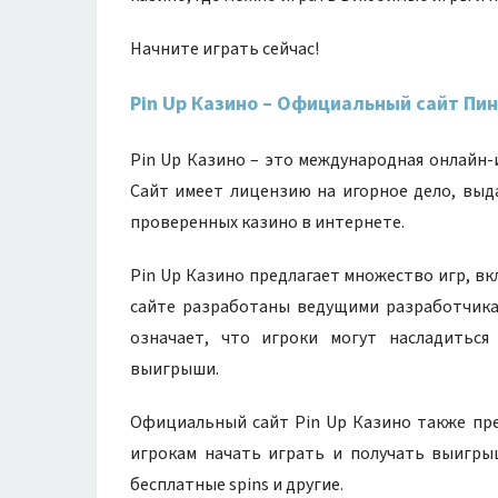
Начните играть сейчас!
Pin Up Казино – Официальный сайт Пин
Pin Up Казино – это международная онлайн-и
Сайт имеет лицензию на игорное дело, выда
проверенных казино в интернете.
Pin Up Казино предлагает множество игр, вк
сайте разработаны ведущими разработчикам
означает, что игроки могут насладиться
выигрыши.
Официальный сайт Pin Up Казино также пре
игрокам начать играть и получать выигры
бесплатные spins и другие.