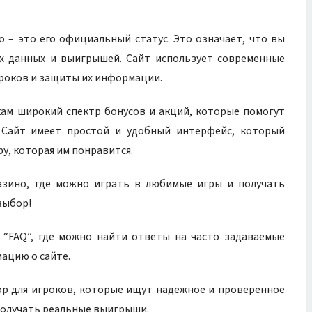
 – это его официальный статус. Это означает, что вы
х данных и выигрышей. Сайт использует современные
гроков и защиты их информации.
кам широкий спектр бонусов и акций, которые помогут
 Сайт имеет простой и удобный интерфейс, который
у, которая им понравится.
азино, где можно играть в любимые игры и получать
выбор!
л “FAQ”, где можно найти ответы на часто задаваемые
ацию о сайте.
ор для игроков, которые ищут надежное и проверенное
 получать реальные выигрыши.