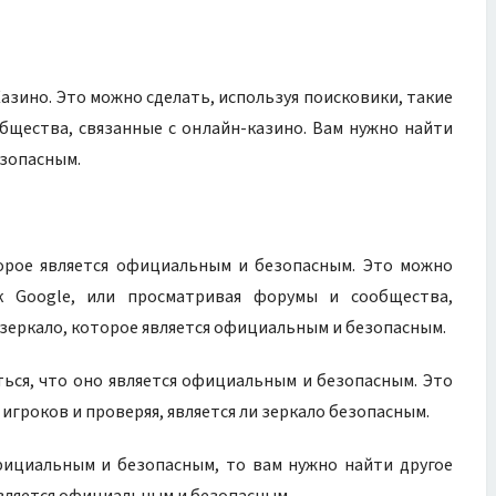
Казино. Это можно сделать, используя поисковики, такие
бщества, связанные с онлайн-казино. Вам нужно найти
езопасным.
орое является официальным и безопасным. Это можно
ак Google, или просматривая форумы и сообщества,
 зеркало, которое является официальным и безопасным.
ться, что оно является официальным и безопасным. Это
игроков и проверяя, является ли зеркало безопасным.
официальным и безопасным, то вам нужно найти другое
является официальным и безопасным.