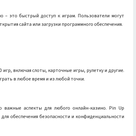
о – это быстрый доступ к играм. Пользователи могут
открытия сайта или загрузки программного обеспечения.
0 игр, включая слоты, карточные игры, рулетку и другие.
грать в любое время и из любой точки.
о важные аспекты для любого онлайн-казино. Pin Up
 для обеспечения безопасности и конфиденциальности