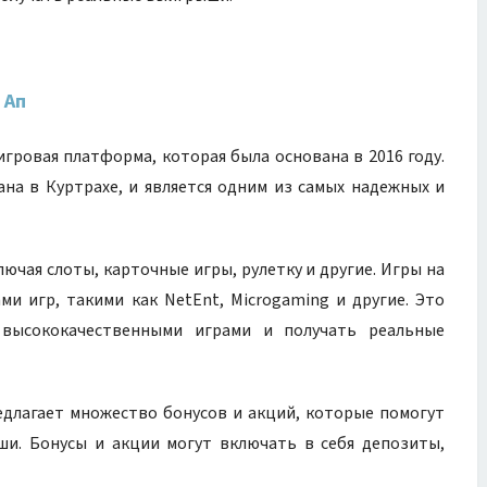
 Ап
гровая платформа, которая была основана в 2016 году.
на в Куртрахе, и является одним из самых надежных и
лючая слоты, карточные игры, рулетку и другие. Игры на
и игр, такими как NetEnt, Microgaming и другие. Это
 высококачественными играми и получать реальные
длагает множество бонусов и акций, которые помогут
ши. Бонусы и акции могут включать в себя депозиты,