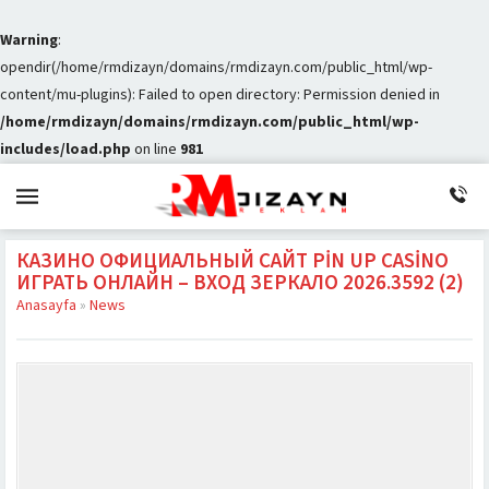
Warning
:
opendir(/home/rmdizayn/domains/rmdizayn.com/public_html/wp-
content/mu-plugins): Failed to open directory: Permission denied in
/home/rmdizayn/domains/rmdizayn.com/public_html/wp-
includes/load.php
on line
981
КАЗИНО ОФИЦИАЛЬНЫЙ САЙТ PIN UP CASINO
ИГРАТЬ ОНЛАЙН – ВХОД ЗЕРКАЛО 2026.3592 (2)
Anasayfa
»
News