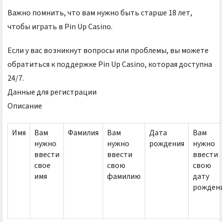
Важно помнить, что вам нужно быть старше 18 лет,
чтобы играть в Pin Up Casino.
Если у вас возникнут вопросы или проблемы, вы можете
обратиться к поддержке Pin Up Casino, которая доступна
24/7.
Данные для регистрации
Описание
Имя
Вам
Фамилия
Вам
Дата
Вам
нужно
нужно
рождения
нужно
ввести
ввести
ввести
свое
свою
свою
имя
фамилию
дату
рожден