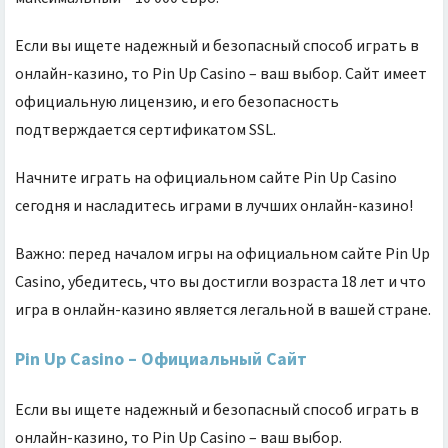
Если вы ищете надежный и безопасный способ играть в
онлайн-казино, то Pin Up Casino – ваш выбор. Сайт имеет
официальную лицензию, и его безопасность
подтверждается сертификатом SSL.
Начните играть на официальном сайте Pin Up Casino
сегодня и насладитесь играми в лучших онлайн-казино!
Важно: перед началом игры на официальном сайте Pin Up
Casino, убедитесь, что вы достигли возраста 18 лет и что
игра в онлайн-казино является легальной в вашей стране.
Pin Up Casino – Официальный Сайт
Если вы ищете надежный и безопасный способ играть в
онлайн-казино, то Pin Up Casino – ваш выбор.