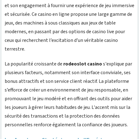
et son engagement à fournir une expérience de jeu immersive
et sécurisée. Ce casino en ligne propose une large gamme de
jeux, des machines à sous classiques aux jeux de table
modernes, en passant par des options de casino live pour
ceux qui recherchent l’excitation d’un véritable casino
terrestre.
La popularité croissante de
rodeoslot casino
s'explique par
plusieurs facteurs, notamment son interface conviviale, ses
bonus attractifs et son service client réactif. La plateforme
s’efforce de créer un environnement de jeu responsable, en
promouvant le jeu modéré et en offrant des outils pour aider
les joueurs à gérer leurs habitudes de jeu. L'accent mis sur la
sécurité des transactions et la protection des données
personnelles renforce également la confiance des joueurs.