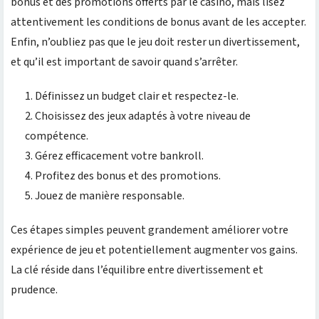
bonus et des promotions offerts par le casino, mais lisez
attentivement les conditions de bonus avant de les accepter.
Enfin, n’oubliez pas que le jeu doit rester un divertissement,
et qu’il est important de savoir quand s’arrêter.
Définissez un budget clair et respectez-le.
Choisissez des jeux adaptés à votre niveau de
compétence.
Gérez efficacement votre bankroll.
Profitez des bonus et des promotions.
Jouez de manière responsable.
Ces étapes simples peuvent grandement améliorer votre
expérience de jeu et potentiellement augmenter vos gains.
La clé réside dans l’équilibre entre divertissement et
prudence.