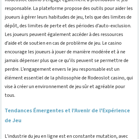
responsable. La plateforme propose des outils pour aider les
joueurs à gérer leurs habitudes de jeu, tels que des limites de
dépôt, des limites de perte et des périodes d’auto-exclusion.
Les joueurs peuvent également accéder à des ressources
d’aide et de soutien en cas de problème de jeu. Le casino
encourage les joueurs à jouer de manière modérée et à ne
jamais dépenser plus que ce qu’ils peuvent se permettre de
perdre. L’engagement envers le jeu responsable est un
élément essentiel de la philosophie de Rodeoslot casino, qui
vise à créer un environnement de jeu sûr et agréable pour
tous.
Tendances Émergentes et l'Avenir de l'Expérience
de Jeu
L'industrie du jeu en ligne est en constante mutation, avec