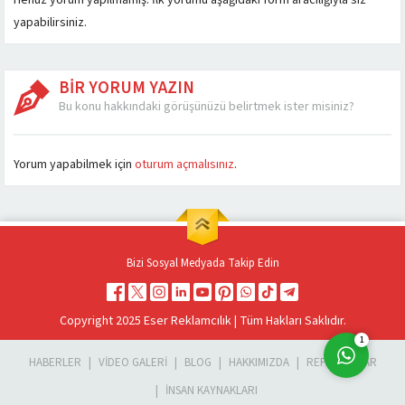
yapabilirsiniz.
BİR YORUM YAZIN
Bu konu hakkındaki görüşünüzü belirtmek ister misiniz?
Müşteri Temsilcisi
Yorum yapabilmek için
oturum açmalısınız
.
Bizi Sosyal Medyada Takip Edin
Cevap Yaz
Copyright 2025 Eser Reklamcılık | Tüm Hakları Saklıdır.
1
HABERLER
VIDEO GALERI
BLOG
HAKKIMIZDA
REFERANSLAR
İNSAN KAYNAKLARI