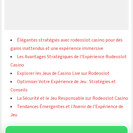
Élégantes stratégies avec rodeoslot casino pour des
gains inattendus et une expérience immersive
Les Avantages Stratégiques de l'Expérience Rodeoslot
Casino
Explorer les Jeux de Casino Live sur Rodeoslot
Optimiser Votre Expérience de Jeu : Stratégies et
Conseils
La Sécurité et le Jeu Responsable sur Rodeoslot Casino
Tendances Émergentes et l'Avenir de l'Expérience de
Jeu