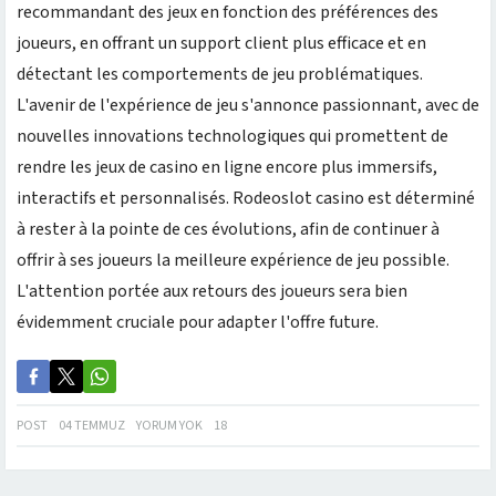
recommandant des jeux en fonction des préférences des
joueurs, en offrant un support client plus efficace et en
détectant les comportements de jeu problématiques.
L'avenir de l'expérience de jeu s'annonce passionnant, avec de
nouvelles innovations technologiques qui promettent de
rendre les jeux de casino en ligne encore plus immersifs,
interactifs et personnalisés. Rodeoslot casino est déterminé
à rester à la pointe de ces évolutions, afin de continuer à
offrir à ses joueurs la meilleure expérience de jeu possible.
L'attention portée aux retours des joueurs sera bien
évidemment cruciale pour adapter l'offre future.
POST
04 TEMMUZ
YORUM YOK
18