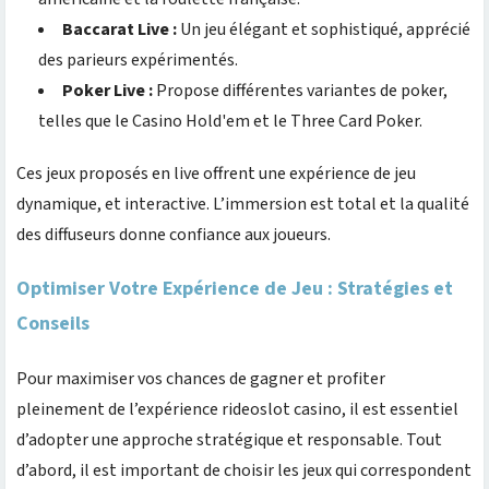
Baccarat Live :
Un jeu élégant et sophistiqué, apprécié
des parieurs expérimentés.
Poker Live :
Propose différentes variantes de poker,
telles que le Casino Hold'em et le Three Card Poker.
Ces jeux proposés en live offrent une expérience de jeu
dynamique, et interactive. L’immersion est total et la qualité
des diffuseurs donne confiance aux joueurs.
Optimiser Votre Expérience de Jeu : Stratégies et
Conseils
Pour maximiser vos chances de gagner et profiter
pleinement de l’expérience rideoslot casino, il est essentiel
d’adopter une approche stratégique et responsable. Tout
d’abord, il est important de choisir les jeux qui correspondent