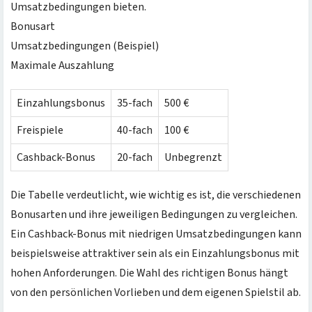
Umsatzbedingungen bieten.
Bonusart
Umsatzbedingungen (Beispiel)
Maximale Auszahlung
Einzahlungsbonus
35-fach
500 €
Freispiele
40-fach
100 €
Cashback-Bonus
20-fach
Unbegrenzt
Die Tabelle verdeutlicht, wie wichtig es ist, die verschiedenen
Bonusarten und ihre jeweiligen Bedingungen zu vergleichen.
Ein Cashback-Bonus mit niedrigen Umsatzbedingungen kann
beispielsweise attraktiver sein als ein Einzahlungsbonus mit
hohen Anforderungen. Die Wahl des richtigen Bonus hängt
von den persönlichen Vorlieben und dem eigenen Spielstil ab.