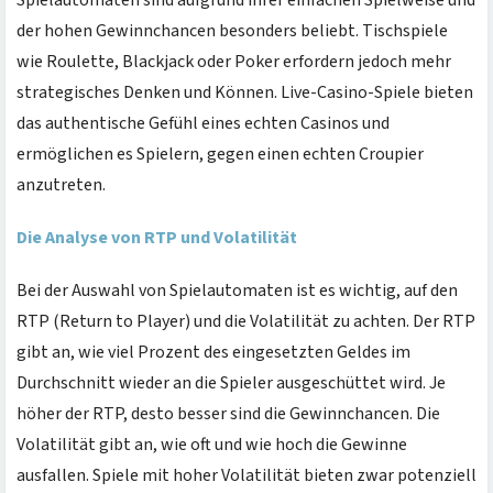
der hohen Gewinnchancen besonders beliebt. Tischspiele
wie Roulette, Blackjack oder Poker erfordern jedoch mehr
strategisches Denken und Können. Live-Casino-Spiele bieten
das authentische Gefühl eines echten Casinos und
ermöglichen es Spielern, gegen einen echten Croupier
anzutreten.
Die Analyse von RTP und Volatilität
Bei der Auswahl von Spielautomaten ist es wichtig, auf den
RTP (Return to Player) und die Volatilität zu achten. Der RTP
gibt an, wie viel Prozent des eingesetzten Geldes im
Durchschnitt wieder an die Spieler ausgeschüttet wird. Je
höher der RTP, desto besser sind die Gewinnchancen. Die
Volatilität gibt an, wie oft und wie hoch die Gewinne
ausfallen. Spiele mit hoher Volatilität bieten zwar potenziell