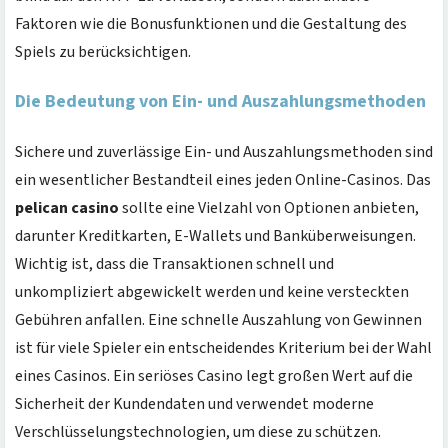
Faktoren wie die Bonusfunktionen und die Gestaltung des
Spiels zu berücksichtigen.
Die Bedeutung von Ein- und Auszahlungsmethoden
Sichere und zuverlässige Ein- und Auszahlungsmethoden sind
ein wesentlicher Bestandteil eines jeden Online-Casinos. Das
pelican casino
sollte eine Vielzahl von Optionen anbieten,
darunter Kreditkarten, E-Wallets und Banküberweisungen.
Wichtig ist, dass die Transaktionen schnell und
unkompliziert abgewickelt werden und keine versteckten
Gebühren anfallen. Eine schnelle Auszahlung von Gewinnen
ist für viele Spieler ein entscheidendes Kriterium bei der Wahl
eines Casinos. Ein seriöses Casino legt großen Wert auf die
Sicherheit der Kundendaten und verwendet moderne
Verschlüsselungstechnologien, um diese zu schützen.