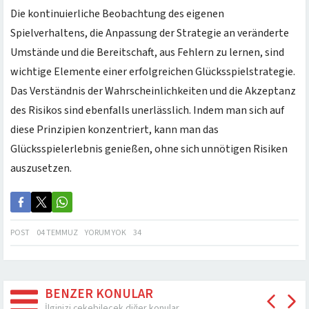
Die kontinuierliche Beobachtung des eigenen
Spielverhaltens, die Anpassung der Strategie an veränderte
Umstände und die Bereitschaft, aus Fehlern zu lernen, sind
wichtige Elemente einer erfolgreichen Glücksspielstrategie.
Das Verständnis der Wahrscheinlichkeiten und die Akzeptanz
des Risikos sind ebenfalls unerlässlich. Indem man sich auf
diese Prinzipien konzentriert, kann man das
Glücksspielerlebnis genießen, ohne sich unnötigen Risiken
auszusetzen.
POST
04 TEMMUZ
YORUM YOK
34
BENZER KONULAR
İlginizi çekebilecek diğer konular