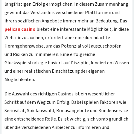
langfristigen Erfolg ermöglichen. In diesem Zusammenhang
gewinnt das Verständnis verschiedener Plattformen und
ihrer spezifischen Angebote immer mehr an Bedeutung. Das
pelican casino
bietet eine interessante Möglichkeit, in diese
Welt einzutauchen, erfordert aber eine durchdachte
Herangehensweise, um das Potenzial voll auszuschöpfen
und Risiken zu minimieren. Eine erfolgreiche
Glücksspielstrategie basiert auf Disziplin, fundiertem Wissen
und einer realistischen Einschätzung der eigenen
Möglichkeiten.
Die Auswahl des richtigen Casinos ist ein wesentlicher
Schritt auf dem Weg zum Erfolg. Dabei spielen Faktoren wie
Seriosität, Spielauswahl, Bonusangebote und Kundenservice
eine entscheidende Rolle. Es ist wichtig, sich vorab gründlich
über die verschiedenen Anbieter zu informieren und