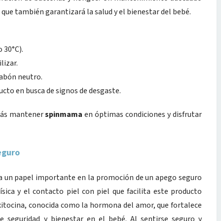
o que también garantizará la salud y el bienestar del bebé.
 30°C).
lizar.
jabón neutro.
ucto en busca de signos de desgaste.
drás mantener
spinmama
en óptimas condiciones y disfrutar
eguro
a un papel importante en la promoción de un apego seguro
ísica y el contacto piel con piel que facilita este producto
itocina, conocida como la hormona del amor, que fortalece
e seguridad y bienestar en el bebé. Al sentirse seguro y