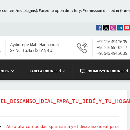
ontent/mu-plugins): Failed to open directory: Permission denied in
/hom
+90 216 494 26 35
Aydıntepe Mah. Harmandalı
+90 216 551 02 17
Sk.No: Tuzla / İSTANBUL
+90 545 494 26 35
ÜNLER
TABELA ÜRÜNLERİ
PROMOSYON ÜRÜNLERİ
_EL_DESCANSO_IDEAL_PARA_TU_BEBÉ_Y_TU_HOGA
Absoluta comodidad spinmama y el descanso ideal para