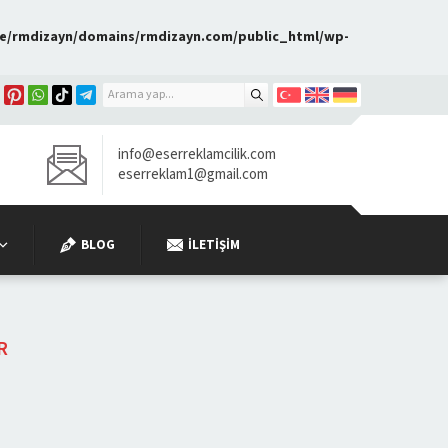
e/rmdizayn/domains/rmdizayn.com/public_html/wp-
info@eserreklamcilik.com
eserreklam1@gmail.com
BLOG
İLETIŞIM
R