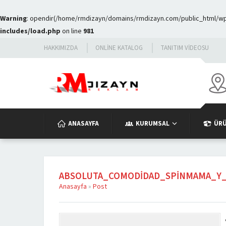
Warning
: opendir(/home/rmdizayn/domains/rmdizayn.com/public_html/wp-c
includes/load.php
on line
981
HAKKIMIZDA
ONLINE KATALOG
TANITIM VIDEOSU
ANASAYFA
KURUMSAL
ÜR
ABSOLUTA_COMODIDAD_SPINMAMA_Y
Anasayfa
»
Post