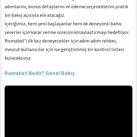
adımlarını, bonus detaylarını ve ödeme seçeneklerini pratik
bir bakış açısıyla ele alacağız.
İçeriğimiz, hem yeni başlayanlar hem de deneyimli bahis
severler için karar verme sürecini kolaylaştırmayı hedefliyor.
Romabet’i ilk kez deneyecekler için adım adım rehber,
mevcut kullanıcılar için ise geliştirilmiş bir kontrol listesi
bulacaksınız.
Romabet Nedir? Genel Bakış