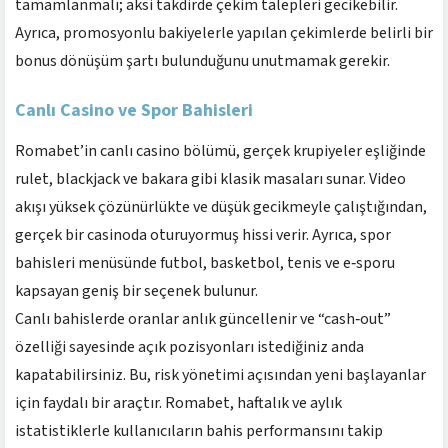
tamamlanmalı; aksi takdirde çekim talepleri gecikebilir.
Ayrıca, promosyonlu bakiyelerle yapılan çekimlerde belirli bir
bonus dönüşüm şartı bulunduğunu unutmamak gerekir.
Canlı Casino ve Spor Bahisleri
Romabet’in canlı casino bölümü, gerçek krupiyeler eşliğinde
rulet, blackjack ve bakara gibi klasik masaları sunar. Video
akışı yüksek çözünürlükte ve düşük gecikmeyle çalıştığından,
gerçek bir casinoda oturuyormuş hissi verir. Ayrıca, spor
bahisleri menüsünde futbol, basketbol, tenis ve e‑sporu
kapsayan geniş bir seçenek bulunur.
Canlı bahislerde oranlar anlık güncellenir ve “cash‑out”
özelliği sayesinde açık pozisyonları istediğiniz anda
kapatabilirsiniz. Bu, risk yönetimi açısından yeni başlayanlar
için faydalı bir araçtır. Romabet, haftalık ve aylık
istatistiklerle kullanıcıların bahis performansını takip