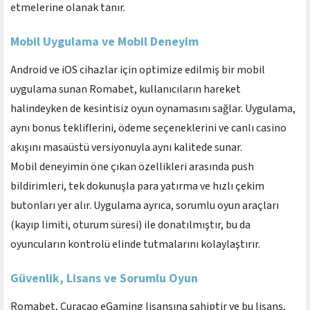
etmelerine olanak tanır.
Mobil Uygulama ve Mobil Deneyim
Android ve iOS cihazlar için optimize edilmiş bir mobil
uygulama sunan Romabet, kullanıcıların hareket
halindeyken de kesintisiz oyun oynamasını sağlar. Uygulama,
aynı bonus tekliflerini, ödeme seçeneklerini ve canlı casino
akışını masaüstü versiyonuyla aynı kalitede sunar.
Mobil deneyimin öne çıkan özellikleri arasında push
bildirimleri, tek dokunuşla para yatırma ve hızlı çekim
butonları yer alır. Uygulama ayrıca, sorumlu oyun araçları
(kayıp limiti, oturum süresi) ile donatılmıştır, bu da
oyuncuların kontrolü elinde tutmalarını kolaylaştırır.
Güvenlik, Lisans ve Sorumlu Oyun
Romabet, Curacao eGaming lisansına sahiptir ve bu lisans,